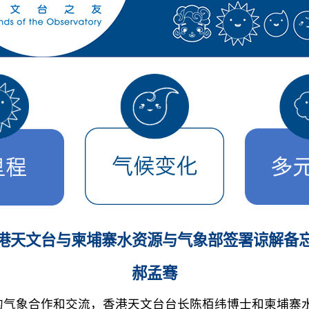
港天文台与柬埔寨水资源与气象部签署谅解备
郝孟骞
象合作和交流，香港天文台台长陈栢纬博士和柬埔寨水资源与气