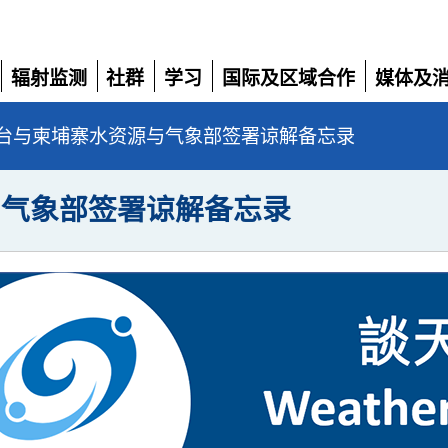
辐射监测
社群
学习
国际及区域合作
媒体及
展
展
展
展
展
开
开
开
开
开
台与柬埔寨水资源与气象部签署谅解备忘录
与气象部签署谅解备忘录