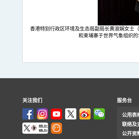
香港特别行政区环境及生态局副局长黄淑娴女士（右二
和柬埔寨于世界气象组织的常任
关注我们
服务台
公用表
联络及
M5.0+
M6.0+
公开资