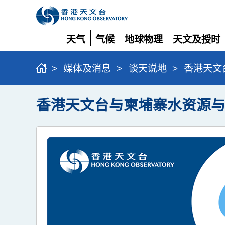
天气
气候
地球物理
天文及授时
展
展
展
展
开
开
开
开
>
媒体及消息
>
谈天说地
>
香港天文
香港天文台与柬埔寨水资源