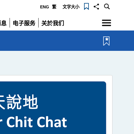
ENG
繁
文字大小
选
消息
电子服务
关於我们
单
展
展
开
开