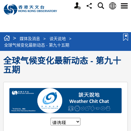
个
语
搜
分
选
人
言
寻
享
单
版
网
站
>
媒体及消息
>
谈天说地
>
全球气候变化最新动态 - 第九十五期
全球气候变化最新动态 - 第九十
五期