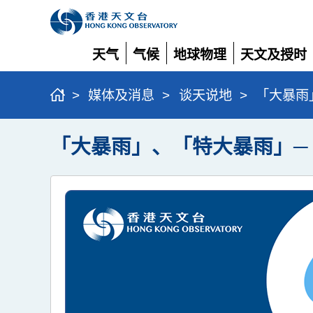
天气
气候
地球物理
天文及授时
展
展
展
展
开
开
开
开
>
媒体及消息
>
谈天说地
>
「大暴雨
「大暴雨」、「特大暴雨」─