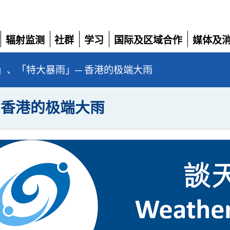
辐射监测
社群
学习
国际及区域合作
媒体及
展
展
展
展
展
开
开
开
开
开
」、「特大暴雨」─ 香港的极端大雨
 香港的极端大雨