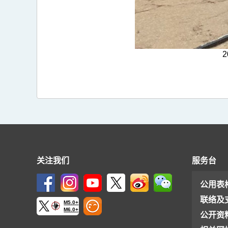
关注我们
服务台
公用表
联络及
M5.0+
M6.0+
公开资