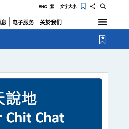
ENG
繁
文字大小
选
消息
电子服务
关於我们
单
展
展
开
开