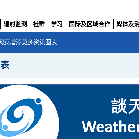
辐射监测
社群
学习
国际及区域合作
媒体及
展
展
展
展
展
开
开
开
开
开
网页增添更多资讯图表
图表