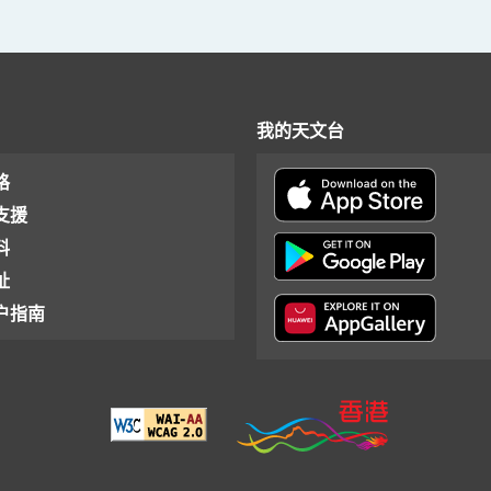
我的天文台
格
支援
料
址
户指南