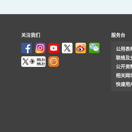
关注我们
服务台
公用表
联络及
M5.0+
M6.0+
公开资
相关网
快速用