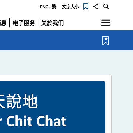
ENG
繁
文字大小
选
消息
电子服务
关於我们
单
展
展
开
开