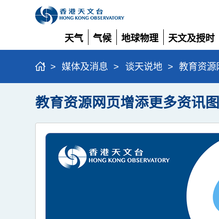
天气
气候
地球物理
天文及授时
展
展
展
展
开
开
开
开
>
媒体及消息
>
谈天说地
>
教育资源
教育资源网页增添更多资讯