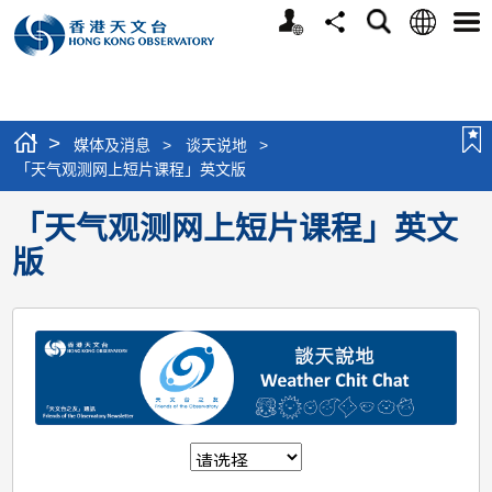
个
语
搜
分
选
人
言
寻
享
单
版
网
站
>
媒体及消息
>
谈天说地
>
「天气观测网上短片课程」英文版
「天气观测网上短片课程」英文
版