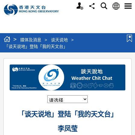
个
语
搜
分
选
人
言
寻
享
单
版
网
站
>
媒体及消息
>
谈天说地
>
「谈天说地」登陆「我的天文台」
「谈
天
说
地」
登
陆
「谈天说地」登陆「我的天文台」
「我
的
李凤莹