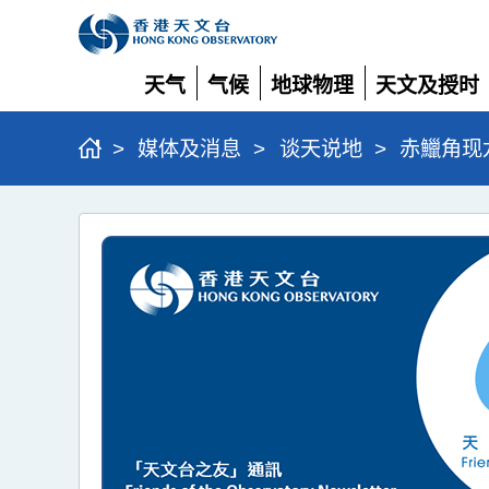
天气
气候
地球物理
天文及授时
展
展
展
展
开
开
开
开
>
媒体及消息
>
谈天说地
>
赤鱲角现
赤
鱲
角
现
龙
卷
风