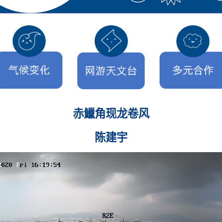
赤鱲角现龙卷风
陈建宇