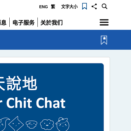
ENG
繁
文字大小
选
消息
电子服务
关於我们
单
展
展
开
开