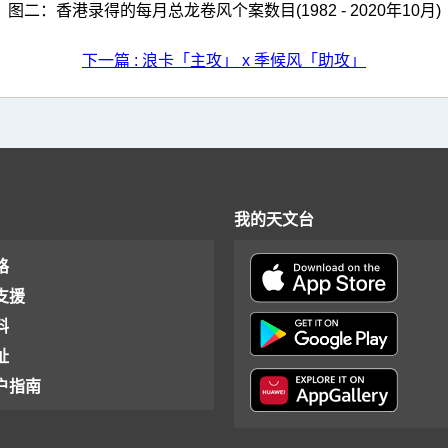
图二：香港录得的每月总龙卷风个案数目(1982 - 2020年10月)
下一篇 : 浪卡「主攻」 x 季候风「助攻」
我的天文台
格
支援
料
址
户指南