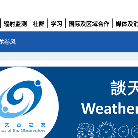
辐射监测
社群
学习
国际及区域合作
媒体及
展
展
展
展
展
开
开
开
开
开
龙卷风