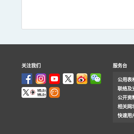
关注我们
服务台
公用表
联络及
M5.0+
M6.0+
公开资
相关网
快速用