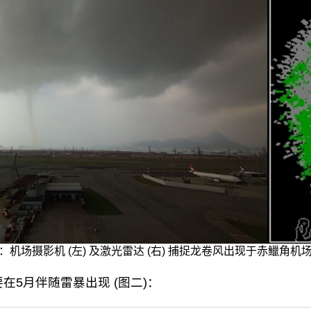
：机场摄影机 (左) 及激光雷达 (右) 捕捉龙卷风出现于赤鱲角机
5月伴随雷暴出现 (图二)：