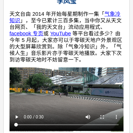
李凤莹
人
生」
天文台由 2014 年开始每星期制作一集「
气象冷
音
知识
」，至今已累计三百多集，当中你又从天文
台网页、「我的天文台」流动应用程式、
乐
facebook 专页
或
YouTube
等平台看过多少？由
影
今年 5 月起，大家亦可以于零碳天地户外景观区
片
的大型屏幕欣赏到。除「气象冷知识」外，「气
候人生」音乐影片亦于零碳天地播放。大家下次
登
到访零碳天地时不妨留意一下。
陆
零
碳
天
地