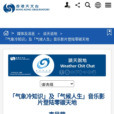
个
语
搜
分
选
人
言
寻
享
单
版
网
站
>
媒体及消息
>
谈天说地
>
「气象冷知识」及「气候人生」音乐影片登陆零碳天地
「气
象
冷
知
识」
及
「气象冷知识」及「气候人生」音乐影
「气
片登陆零碳天地
候