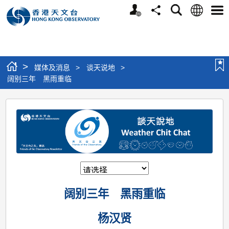
个
语
搜
分
选
人
言
寻
享
单
版
网
站
>
媒体及消息
>
谈天说地
>
阔别三年 黑雨重临
阔
别
三
年
黑
雨
阔别三年 黑雨重临
重
临
杨汉贤