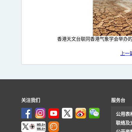
香港天文台联同香港气象学会举办的「
上一
关注我们
服务台
公用表
联络及
M5.0+
M6.0+
公开资