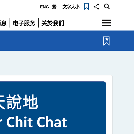
ENG
繁
文字大小
选
消息
电子服务
关於我们
单
展
展
开
开