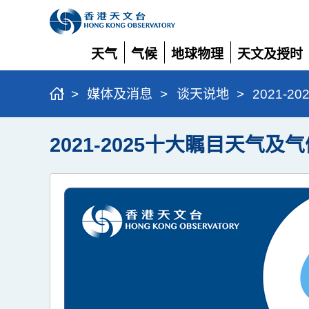
天气
气候
地球物理
天文及授时
展
展
展
展
开
开
开
开
>
媒体及消息
>
谈天说地
>
2021-
2021-2025十大瞩目天气及