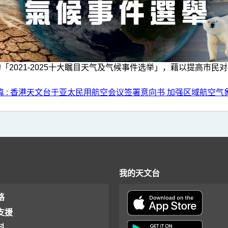
2021-2025十大瞩目天气及气候事件选举」，藉以提高市
篇 : 香港天文台于亚太民用航空会议签署意向书 加强区域航空气
我的天文台
格
支援
料