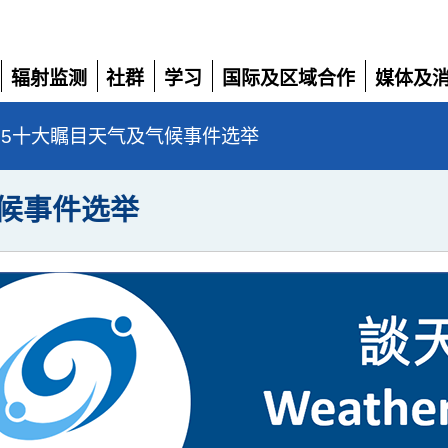
辐射监测
社群
学习
国际及区域合作
媒体及
展
展
展
展
展
开
开
开
开
开
2025十大瞩目天气及气候事件选举
气候事件选举