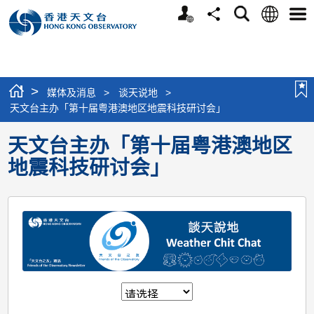
个
语
搜
分
选
人
言
寻
享
单
版
网
站
>
媒体及消息
>
谈天说地
>
天文台主办「第十届粤港澳地区地震科技研讨会」
天文台主办「第十届粤港澳地区
地震科技研讨会」