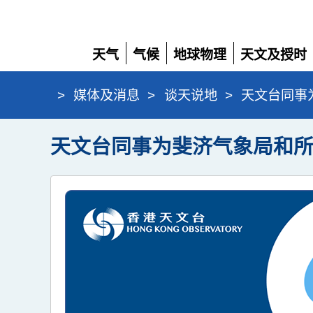
天气
气候
地球物理
天文及授时
展
展
展
展
开
开
开
开
>
媒体及消息
>
谈天说地
>
天文台同事
天文台同事为斐济气象局和