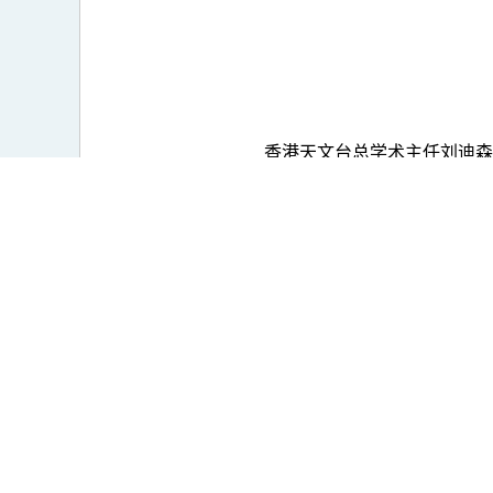
香港天文台总学术主任刘迪森先生
关注我们
服务台
M5.0+
公用表
M6.0+