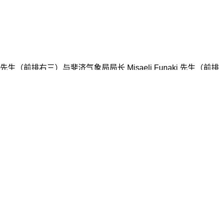
（前排右三）与斐济气象局局长 Misaeli Funaki 先生
刘先生为斐济气象局预报员进行培训。
上一篇 : 天文台人员为国际原子能机构培训工作坊讲学
我的天文台
格