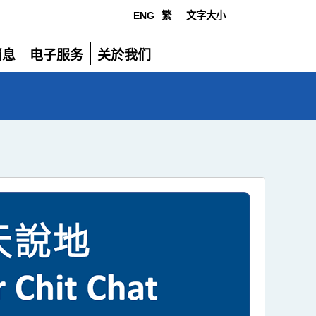
ENG
繁
文字大小
选
消息
电子服务
关於我们
单
展
展
开
开