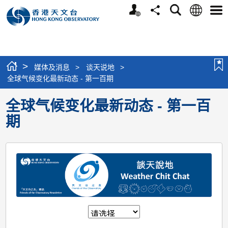
个
语
搜
分
选
人
言
寻
享
单
版
网
站
>
媒体及消息
>
谈天说地
>
全球气候变化最新动态 - 第一百期
全球气候变化最新动态 - 第一百
期