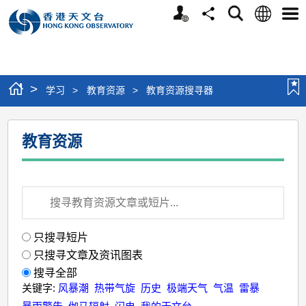
个
语
搜
分
选
人
言
寻
享
单
版
网
站
>
学习
>
教育资源
>
教育资源搜寻器
教
教育资源
育
资
源
搜
寻
只搜寻短片
器
只搜寻文章及资讯图表
搜寻全部
关键字:
风暴潮
热带气旋
历史
极端天气
气温
雷暴