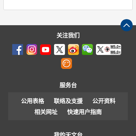
关注我们
M5.0+
M6.0+
服务台
公用表格
联络及支援
公开资料
相关网址
快速用户指南
我的天文台