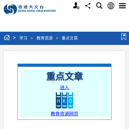
个
语
搜
分
选
人
言
寻
享
单
版
网
站
>
学习
>
教育资源
>
重点文章
重
点
文
重点文章
章
进入
教育资源网页