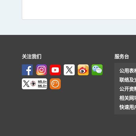
关注我们
服务台
公用表
联络及
M5.0+
M6.0+
公开资
相关网
快速用