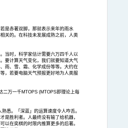
孩若是赤著双脚，那就表示来年的雨水
息相关的。在科技未发展成熟之前，人类
的。当时，科学家估计需要六万四千人以
情。要计算天气变化，我们就要知道大气
云、雨、雪、霜、化学成份等等。大约在
雪等，若要电脑天气预报更好地为人类服
万一千MTOPS (MTOPS即理论上每
为人熟悉。「深蓝」的运算速度令人咋舌。
们才是胜利者。人最终没有输了给机器，
使可以在奕棋的时限内推算更多的后著。