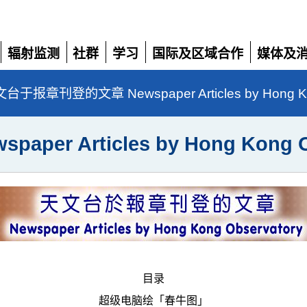
辐射监测
社群
学习
国际及区域合作
媒体及
展
展
展
展
展
开
开
开
开
开
台于报章刊登的文章 Newspaper Articles by Hong Kon
 Articles by Hong Kong Ob
目录
超级电脑绘「春牛图」