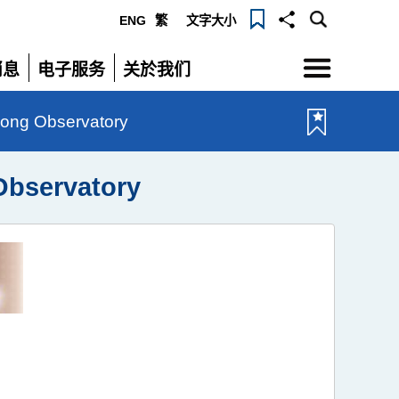
ENG
繁
文字大小
选
消息
电子服务
关於我们
单
展
展
开
开
g Observatory
servatory