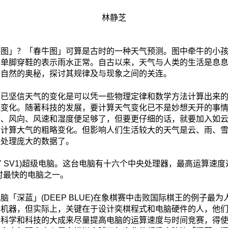
林静芝
牛图」？「春牛图」可算是古时的一种天气预测。图中牵牛的小
而单脚穿鞋的表示雨水正常。自古以来，天气与人类的生活是息
大自然的奥秘，探讨其规律及与现象之间的关连。
家已坚信天气的变化是可以凭一些物理定律和数学方法计算出来
气变化。随著科技的发展，要计算天气变化已不是妙想天开的事
压、风向、风速和湿度便足够了，但要更仔细的话，就要加入如
脑计算大气的粗略变化。但影响人们生活较大的天气是云、雨、
来处理庞大的数据了。
 SV1)超级电脑。这台电脑有十六个中央处理器，最高运算速度达二
时最快的电脑之一。
「深蓝」(DEEP BLUE)在象棋赛中击败国际棋王的例子最
给机器，但实际上，关键在于设计奕棋程式和电脑硬件的人，他
了科学和科技的大成来尽量提高电脑的运算速度与时间竞赛，得