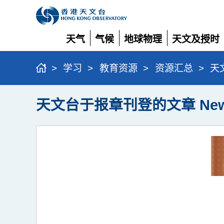
天气
气候
地球物理
天文及授时
展
展
展
展
开
开
开
开
>
学习
>
教育资源
>
资源汇总
>
天文
天文台于报章刊登的文章 Newspaper