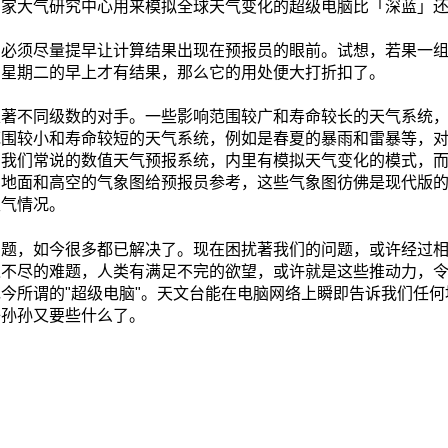
国家大气研究中心用来模拟全球天气变化的超级电脑比「深蓝」
，必须尽量提早让计算结果出现在预报员的眼前。试想，若果一
了星期二的早上才有结果，那么它的用处便大打折扣了。
表著不同级数的对手。一些影响范围较广和寿命较长的天气系统
范围较小和寿命较短的天气系统，例如是春夏的暴雨和雷暴等，
即我们常说的数值天气预报系统，内里有模拟天气变化的模式，
出地面和高空的气象图给预报员参考，这些气象图彷佛是现代版
天气情况。
问题，如今很多都已解决了。现在困扰著我们的问题，或许经过
之不尽的难题，人类有满足不完的欲望，或许就是这些推动力，
今所谓的"超级电脑"。天文台能在电脑网络上瞬即告诉我们任
子孙孙又要些什么了。