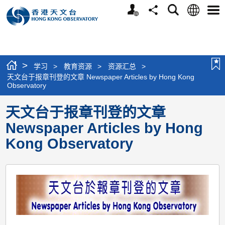
个
语
搜
分
选
人
言
寻
享
单
版
网
站
>
学习
>
教育资源
>
资源汇总
>
天文台于报章刊登的文章 Newspaper Articles by Hong Kong
Observatory
天文台于报章刊登的文章
Newspaper Articles by Hong
Kong Observatory