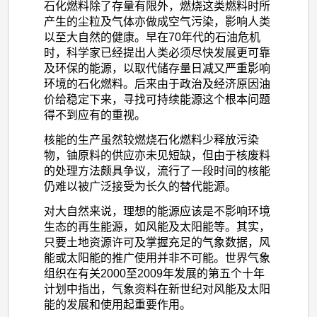
石化燃料除了存量有限外，燃烧这类燃料时所
产生的尘粒及气体亦做成空气污染，影响人类
以至大自然的健康。早在70年代的石油危机
时，科学家已经提出人类必须尽快发展更可靠
及环保的能源，以取代储存量日减又严重影响
环境的石化燃料。后来由于政治及经济原因油
价给稳定下来，寻找可持续能源这个根本问题
得不到应有的重视。
核能的生产虽然较燃烧石化燃料少释放污染
物，铀原料的供应亦未见短缺，但由于核废料
的处理方法颇具争议，流行了一段时间的核能
仍难以被广泛接受为长久的替代能源。
对大自然来说，理想的能源应该是不影响环境
生态的再生能源，如风能及太阳能等。其实，
只要土地资源许可及掌握充足的气象数据，风
能或太阳能的推广使用并非不可能。世界气象
组织在有关2000至2009年发展的第五个十年
计划中指出，气象资料在新世纪对风能及太阳
能的发展和使用起重要作用。