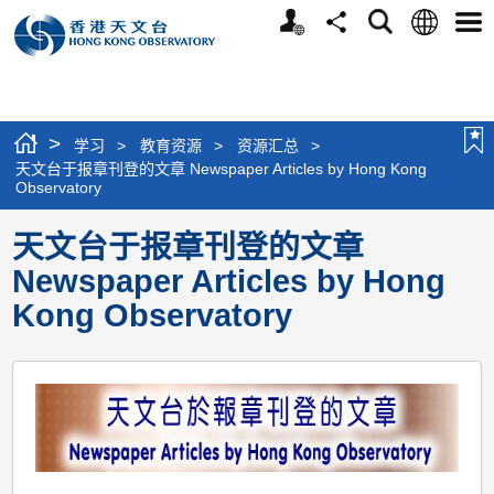
个
语
搜
分
选
人
言
寻
享
单
版
网
站
>
学习
>
教育资源
>
资源汇总
>
天文台于报章刊登的文章 Newspaper Articles by Hong Kong
Observatory
天文台于报章刊登的文章
Newspaper Articles by Hong
Kong Observatory