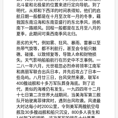
北斗星和北极星的位置来进行定向导航。到了
明代，从郑和下西洋的时间表得知，他们的启
航日期一般都是在十月至次年一月的冬季，藉
我国东南沿海和东南亚盛行的东北季风，扬帆
南下一路顺风。回程一般都是在五月至八月的
夏季，此期间可乘西南季风北归。
恶劣的天气，例如雾、狂风、暴雨、雷暴以至
热带气旋等，都不利航行，甚至会令船只触
礁、碰撞、以致倾复等，导致人命和财物损
失。天气影响船舶航行在历史中不乏事例。一
二八一年六月，元世祖忽必烈命将领率江南军
和高丽军联合出兵日本，并先后攻占了日本一
些岛屿。八月廿三日，台风突然来袭，联军4
400艘战舰和十多万军队葬身海底。到了近
代，类似的海难仍有发生。一九四四年十二月
十七日第二次世界大战期间，当美海军第三舰
队开始驶离菲律宾时，遇到台风吹袭。风速最
大时达每小时200公里，令到美军两艘航空母
舰及30多艘战舰和船只沉没，800多人丧生和