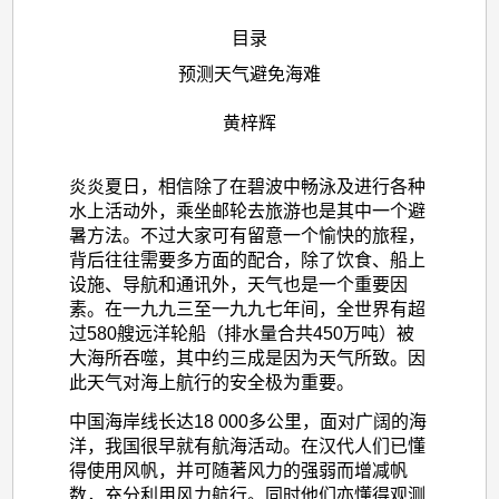
目录
预测天气避免海难
黄梓辉
炎炎夏日，相信除了在碧波中畅泳及进行各种
水上活动外，乘坐邮轮去旅游也是其中一个避
暑方法。不过大家可有留意一个愉快的旅程，
背后往往需要多方面的配合，除了饮食、船上
设施、导航和通讯外，天气也是一个重要因
素。在一九九三至一九九七年间，全世界有超
过580艘远洋轮船（排水量合共450万吨）被
大海所吞噬，其中约三成是因为天气所致。因
此天气对海上航行的安全极为重要。
中国海岸线长达18 000多公里，面对广阔的海
洋，我国很早就有航海活动。在汉代人们已懂
得使用风帆，并可随著风力的强弱而增减帆
数，充分利用风力航行。同时他们亦懂得观测