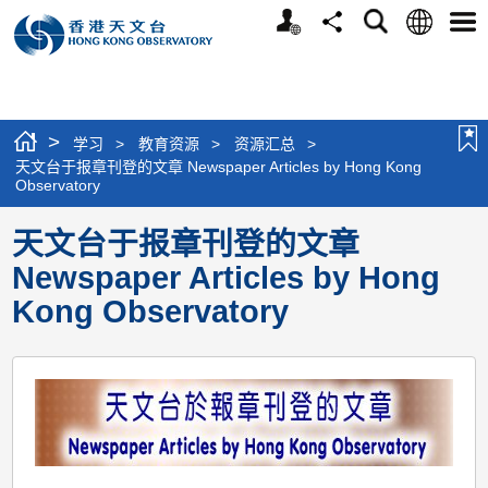
个
语
搜
分
选
人
言
寻
享
单
版
网
站
>
学习
>
教育资源
>
资源汇总
>
天文台于报章刊登的文章 Newspaper Articles by Hong Kong
Observatory
天文台于报章刊登的文章
Newspaper Articles by Hong
Kong Observatory