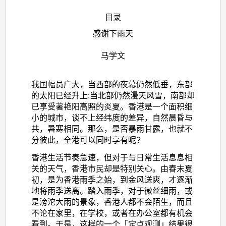
目录
感谢下雨天
马学文
我国幅员广大，当西部的夜幕仍然低垂，东部
的太阳已经升上;当北部仍然漫天风雪，南部却
已享受著艳阳高照的炎夏。香港是一个面积细
小的城市，谈不上经纬度的差异，自然晨昏与
共，暑寒相同。那么，是否暴雨甘露，也就不
分彼此，全港可以同时享有呢?
香港生活节奏急速，但对于与日常生活息息相
关的天气，香港市民却是特别关心。由春末夏
初，是为香港雨季之始，到金风送爽，才逐渐
地将雨季送离。踏入雨季，对于微丝细雨，或
是滂沱大雨的景象，香港人都不会陌生，而且
不论在家里，在学校，或者在办公室都有机会
看到。于是，这样的一个「定点观测」结果很