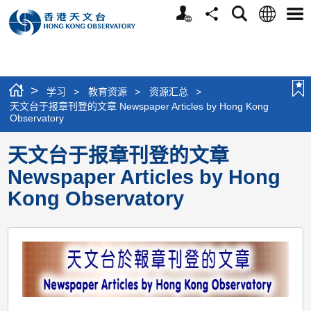
个
语
搜
分
选
人
言
寻
享
单
版
网
站
>
学习
>
教育资源
>
资源汇总
>
天文台于报章刊登的文章 Newspaper Articles by Hong Kong
Observatory
天文台于报章刊登的文章
Newspaper Articles by Hong
Kong Observatory