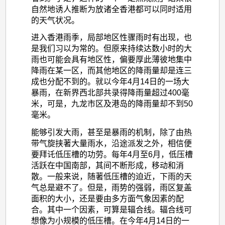
自然地诱人推断为放诸全香港都可以同时适用
的天气状况。
进入香港雨季，局部地区性骤雨时有出现，也
是我们习以为常的。但原来持续达数小时的大
雨也可能会具有地区性，偏要厚此薄彼地集中
降雨在某一区，而其他地区的降雨量却是连三
成也分配不到的。就以今年4月14日的一场大
暴雨，在新界西北部共录得降雨量超过400毫
米，可是，九龙市区及港岛的降雨量却不到50
毫米。
能够引发大雨，甚至是暴雨的机制，除了由热
带气旋挟著大量雨水，沿途派发之外，相信便
要拜讬低压槽的功劳。每年4月至6月，低压槽
活跃在中国南部，其间不断形成，移动和消
散。一般来说，随著低压槽的迫近，下雨的天
气总是避不了。但是，雨势的强弱，雨区复盖
面积的大小，还是要由多方面气象因素的配
合。其中一个因素，可算是辐合线。辐合线可
想像为小规模的低压槽。在今年4月14日的一