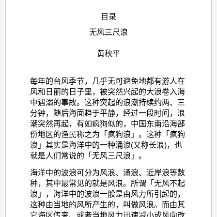
目录
无风三尺浪
黄秋平
每年的台风季节，几乎无可避免地都有游人在
风和日丽的日子里，被突然兴起的大浪卷入海
中遇溺的事故。这种突起的浪潮持续约两、三
分钟，随后海面趋于平静，经过一段时间，浪
潮突然再起，有如疯狗似的，中国东南沿海部
份地区的渔民称之为「疯狗浪」。这种「疯狗
浪」其实是海洋中的一种涌浪(又称长浪)，也
就是人们常说的「无风三尺浪」。
海洋中的波浪可分为风浪、涌浪、近岸浪等数
种，其中最常见的就是风浪。所谓「无风不起
浪」，海洋中的波浪一般是由风力所引起的，
这种由当地的风所产生的，叫做风浪。而由其
它海区传来、或者当地风力迅速减小或风向改