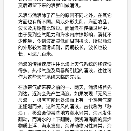
变后遗留下来的浪就叫做涌浪。
风浪与涌浪除了产生的原因不同之外，在其它
方面也有所不同。风浪外形尖削，海面凌乱，
波长及周期都比较短。而涌浪在传播过程中，
由于受到空气阻力和海水内摩擦影响，消耗不
少能量，令到波高减低而周期拉长，所以涌浪
的外形较为圆滑规则，周期较长，波长也较
长，可达几百米。
涌浪的传播速度往往比海上天气系统的移速快
得多。热带气旋及风暴所引起的涌浪，往往可
作为这些天气系统来临的先兆。
在热带气旋来袭之前的一、两天，涌浪将首先
到达，近海会先产生涌浪，如果发现「无风三
尺浪」，极有可能远处海面上有一个热带气旋
正姗姗而来。这种无风的涌浪，古代称为「移
浪」，移浪会使某些地方潮水异常，海水发生
翻动，而海水的上下翻腾，使浅海海底的腐烂
物质上浮，海水发臭，海洋动物习性异常，海