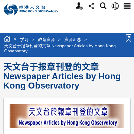
个
语
搜
分
选
人
言
寻
享
单
版
网
站
>
学习
>
教育资源
>
资源汇总
>
天文台于报章刊登的文章 Newspaper Articles by Hong Kong
Observatory
天文台于报章刊登的文章
Newspaper Articles by Hong
Kong Observatory