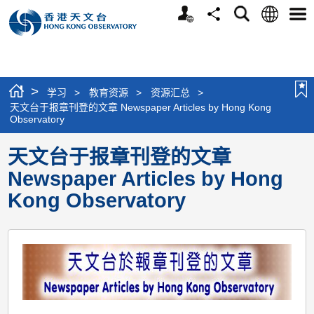
个
语
搜
分
选
人
言
寻
享
单
版
网
站
>
学习
>
教育资源
>
资源汇总
>
天文台于报章刊登的文章 Newspaper Articles by Hong Kong
Observatory
天文台于报章刊登的文章
Newspaper Articles by Hong
Kong Observatory