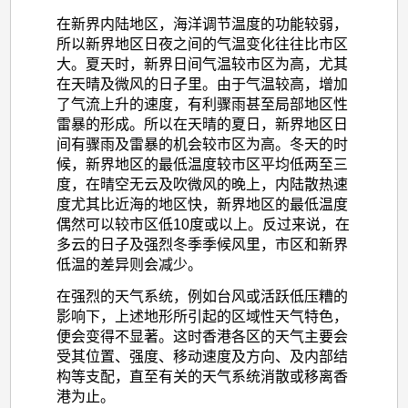
在新界内陆地区，海洋调节温度的功能较弱，
所以新界地区日夜之间的气温变化往往比市区
大。夏天时，新界日间气温较市区为高，尤其
在天晴及微风的日子里。由于气温较高，增加
了气流上升的速度，有利骤雨甚至局部地区性
雷暴的形成。所以在天晴的夏日，新界地区日
间有骤雨及雷暴的机会较市区为高。冬天的时
候，新界地区的最低温度较市区平均低两至三
度，在晴空无云及吹微风的晚上，内陆散热速
度尤其比近海的地区快，新界地区的最低温度
偶然可以较市区低10度或以上。反过来说，在
多云的日子及强烈冬季季候风里，市区和新界
低温的差异则会减少。
在强烈的天气系统，例如台风或活跃低压糟的
影响下，上述地形所引起的区域性天气特色，
便会变得不显著。这时香港各区的天气主要会
受其位置、强度、移动速度及方向、及内部结
构等支配，直至有关的天气系统消散或移离香
港为止。