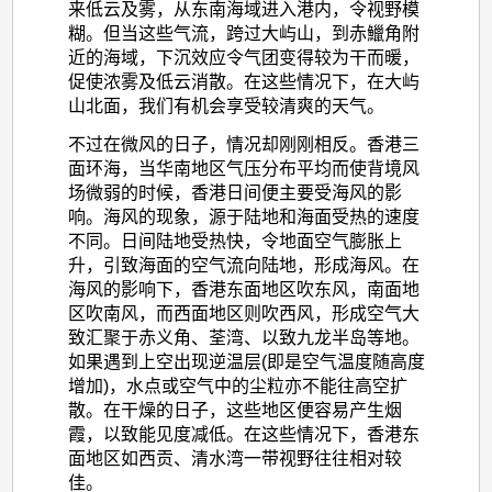
来低云及雾，从东南海域进入港内，令视野模
糊。但当这些气流，跨过大屿山，到赤鱲角附
近的海域，下沉效应令气团变得较为干而暖，
促使浓雾及低云消散。在这些情况下，在大屿
山北面，我们有机会享受较清爽的天气。
不过在微风的日子，情况却刚刚相反。香港三
面环海，当华南地区气压分布平均而使背境风
场微弱的时候，香港日间便主要受海风的影
响。海风的现象，源于陆地和海面受热的速度
不同。日间陆地受热快，令地面空气膨胀上
升，引致海面的空气流向陆地，形成海风。在
海风的影响下，香港东面地区吹东风，南面地
区吹南风，而西面地区则吹西风，形成空气大
致汇聚于赤义角、荃湾、以致九龙半岛等地。
如果遇到上空出现逆温层(即是空气温度随高度
增加)，水点或空气中的尘粒亦不能往高空扩
散。在干燥的日子，这些地区便容易产生烟
霞，以致能见度减低。在这些情况下，香港东
面地区如西贡、清水湾一带视野往往相对较
佳。