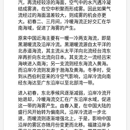
汽，再流经较凉的海面，空气中的水汽遇冷凝
结成雾滴，在空中积聚而形成雾。因此如果气
流经过的海面温差较大，则成雾的机会亦更
大。初春二、三月间，冷暖海流正好交汇在华
南海域，促进了海雾的产生。
原来中国近海主要有一暖一冷两支海流，即是
黑潮暖流及沿岸冷流。黑潮暖流源自太平洋的
北赤道海流，其主流从太平洋向北流经台湾东
岸再折向东北流向日本。其支流之一流经吕宋
海峡进入南海；另一支流则经东海流入黄海。
而沿岸冷流则发源于渤海及黄海。冬季时，受
到从西伯利亚来的冷空气影响，沿岸冷流向南
经东海达至广东沿岸以至北部湾一带。
进入初春，东北季候风逐渐减弱，沿岸冷流开
始退却，冷暖海流交汇在广东沿岸水域，促进
这一带的海雾产生。由春入夏，在中国大陆的
盛行风开始转为偏南风，沿岸冷流进一步北
退，而暖流则逐渐增强北上，于是，影响中国
沿岸的雾区亦随月份变更而北移。福建沿岸多