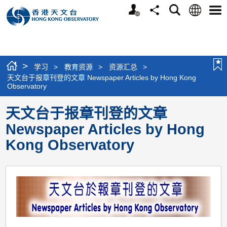
个
语
搜
分
选
人
言
寻
享
单
版
网
站
>
学习
>
教育资源
>
资源汇总
>
天文台于报章刊登的文章 Newspaper Articles by Hong Kong
Observatory
天文台于报章刊登的文章
Newspaper Articles by Hong
Kong Observatory