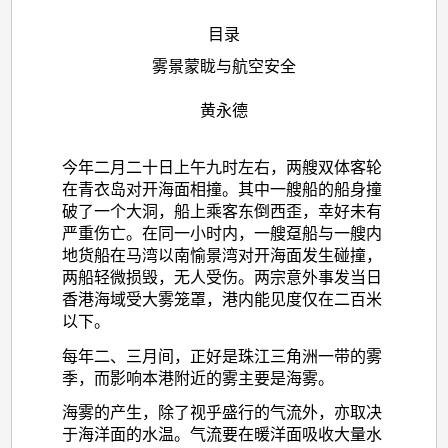
目录
雾景蒙眬与航空安全
黄永德
今年二月二十日上午九时左右，两艘双体客轮
在青衣岛对开海面相撞。其中一艘船的船身撞
破了一个大洞，船上乘客东倒西歪，幸好未有
严重伤亡。在同一小时内，一艘趸船与一艘内
地货船在马湾以南愉景湾对开海面发生碰撞，
两船轻微损毁，无人受伤。两宗意外事发当日
香港海域受大雾笼罩，港内能见度仅在二百米
以下。
每年二、三月间，正好是珠江三角洲一带的雾
季，而影响本港附近的雾主要是海雾。
海雾的产生，除了视乎盛行的气流外，亦取决
于海洋面的水温。气流要在暖洋面吸收大量水