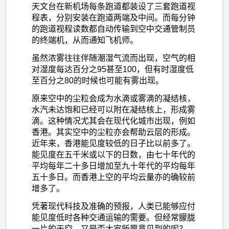
天文台在新机场每条跑道都装设了三套跑道视
程表，分别安装在跑道两端及中间。而每分钟
的跑道视程读数都自动传输到空中交通管制员
的终端机，从而通知飞机师。
虽然浓雾往往伴随潮湿气流而出现，空气的相
对湿度每达百分之95甚至100，但有时湿度低
至百分之80的时候也可能有雾出现。
原来空中的尘粒会成为水滴或雾滴的凝结核，
水汽未达饱和已经可以附在凝结核上，形成雾
滴。这种情况尤其会在现代化城市出现，例如
香港。其实空中的尘粒亦会帮助云层的形成。
近年来，香港能见度较低的日子比以前多了。
能见度在五千米或以下的日数，由七十年代的
平均每年二十多日增加至九十年代的平均每年
五十多日。而香港上空的平均云量亦的确较前
增多了。
凭著现代科技及准确的预报，人类已能够应付
能见度低时各种交通运输的需要。但经常朦胧
一片的天空，又是否大家所愿意见到的呢？