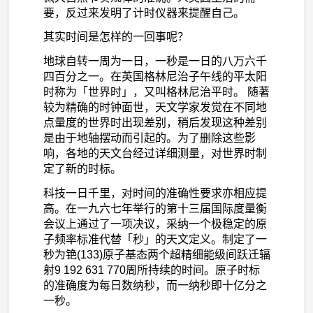
要，反过来发明了计时仪器来提醒自己。
其实时间是怎样的一回事呢？
地球自转一周为一日，一秒是一日的八万六千
四百分之一。在英国格林尼治子午线的平太阳
时称为「世界时」，又叫格林尼治平时。 随著
较为精确的时钟面世，天文学家发觉在不同地
点量度的世界时出现差别，稍后发现这种差别
是由于地轴摆动而引起的。为了删除这些影
响，各地的天文台经过详细测量，对世界时制
定了新的时标。
科技一日千里，对时间的准确性要求亦相应提
高。在一九六七年举行的第十三届国际度量衡
会议上通过了一项决议，采纳一个极稳定的原
子频率标准代替「秒」的天文定义。制定了一
秒为铯(133)原子基态两个超精细能级间跃迁辐
射9 192 631 770周所持续的时间。原子时标
的准确度为每日数纳秒，而一纳秒即十亿分之
一秒。