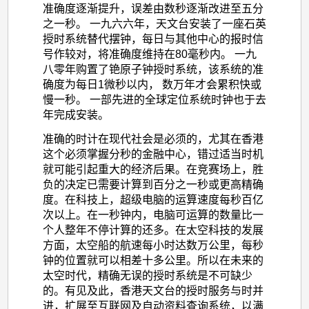
准确度逐渐提升，误差由数秒逐渐改进至五分
之一秒。 一九六六年，天文台安装了一座石英
授时系统替代摆钟，每日与其他中心的报时信
号作较对，将准确度维持在80毫秒内。 一九
八零年购置了铯原子钟授时系统，该系统的准
确度为每日1微秒以内， 数万年才会累积快或
慢一秒。 一部先进的全球定位系统时钟也于去
年完成安装。
准确的时计在现代社会是必须的，尤其在香港
这个必须掌握分秒的金融中心，错过适当时机
就可能引起重大的经济后果。在竞赛场上，胜
负的决定已需要计算到百分之一秒或更高精确
度。在科技上，超级电脑的运算速度每秒百亿
次以上。在一秒钟内，电脑可运算的数量比一
个人整年不停计算的还多。在太空科技的发展
方面，太空船的航速每小时达数万公里，每秒
钟的位置就可以相差十多公里。所以在未来的
太空时代，精确无误的授时系统是不可缺少
的。有见及此，香港天文台的授时服务与时并
进，扩展至互联网及自动资料查询系统，以满