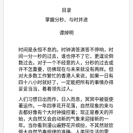
目录
掌握分秒、与时并进
谭焯明
时间是永恒不息的。时钟滴答滴答不停响，时
间一分一秒的过去，谁也停不了它，更遑论倒
数过去。对于一个不经意的人，分秒的过去或
许不怎重要，彷佛现在与未来就没有两样。但
对大多数工作繁忙的香港人来说，如果一日有
四十八小时就好了，一定能把所有的事情办得
妥妥当当，着着领先过人。
人们习惯日出而作，日入而息，冥冥中被驱使
著运作。一年四季花开花落，自然现象的来与
去都好像有个大时钟操控著；现正是春天的开
始，大自然又会启动新的气象来迎接新的一
年。当你看到漫山遍野花开缤纷，不其然就钦
佩大自然节奏规律的准确。人类因生活的需