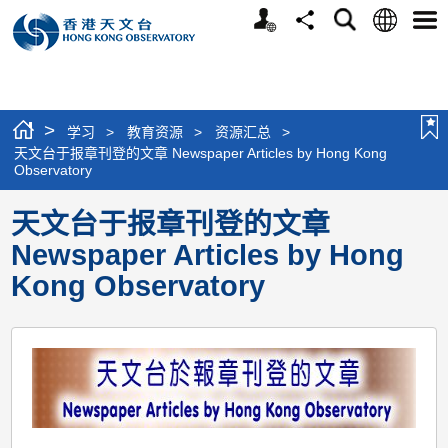
个
语
搜
分
选
人
言
寻
享
单
版
网
站
>
学习
>
教育资源
>
资源汇总
>
天文台于报章刊登的文章 Newspaper Articles by Hong Kong
Observatory
天文台于报章刊登的文章
Newspaper Articles by Hong
Kong Observatory