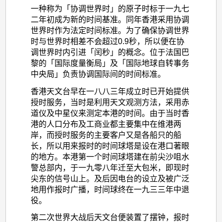
一种称为「协调世界时」的原子时标于一九七
二年初成为新的时间基准。同年香港采用协调
世界时作为法定时间标准。为了确保协调世界
时与世界时相差不会超过0.9秒，所以便在协
调世界时内引进「闰秒」的概念。位于法国巴
黎的「国际度量衡局」及「国际地球自转事务
中央局」负责协调国际间的时间标准。
香港天文台早在一八八三年成立时已开始提供
授时服务，当时是利用天文观测方法，采用赤
道仪及中星仪来测定本港的时间。由于当时香
港的人口分布及工商业都主要集中在维港两
岸，而授时服务的主要客户又是各船只的船
长，所以用来报时的时间球塔是设在港口著眼
的地方。本港第一个时间球塔建在前尖沙咀水
警总部内，于一九零八年迁至大包米，即现时
尖东的信号山上。及后因电台的设立及被广泛
地用作报时广播，时间球终在一九三三年中退
役。
第二次世界大战后天文台便装置了摆钟，报时