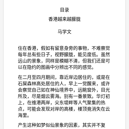
目录
香港越来越朦胧
马学文
住在香港，假如有留意身旁的事物，不难察觉
每年总有些日子，视野朦胧，能见度低。虽然
远山的景象，同样是模糊不清，但我们还是可
以在隐约的图画中分辨出不同的感觉。
在二月至四月期间，靠近岸边居住的，或是在
石屎森林高处居住的人，早上一觉醒来，或许
会察觉自己如在神仙境界中，远眺窗外，目光
所及，尽是烟云雾海。别有一番景致。华灯初
上，在维港两岸，尖东堤畔等人气聚集的热
点，可能会发现对岸的高楼，楼顶竟消失在云
海里。
产生这种如梦似仙景象的因素，其实并不复