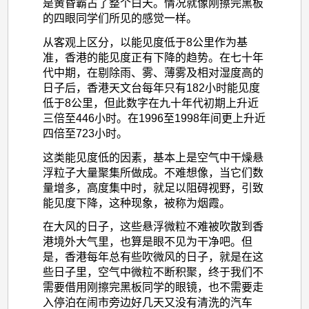
是黄昏霸占了整个白天。情况就像刚擦完黑板
的四眼同学们所见的感觉一样。
从客观上区分，以能见度低于8公里作为基
准，香港的能见度正有下降的趋势。在七十年
代中期，在剔除雨、雾、薄雾及相对湿度高的
日子后，香港天文台每年只有182小时能见度
低于8公里，但此数字在九十年代初期上升近
三倍至446小时。在1996至1998年间更上升近
四倍至723小时。
这类能见度低的因素，基本上是空气中干燥悬
浮粒子大量聚集所做成。不难想像，当它们数
量增多，高度集中时，就足以阻碍视野，引致
能见度下降，这种现象，被称为烟霞。
在大风的日子，这些悬浮微粒不难被吹散到香
港境外大气里，也算是眼不见为干净吧。但
是，香港每年总有些吹微风的日子，就是在这
些日子里，空气中微粒不断积聚，终于我们不
需要借用刚擦完黑板同学的眼镜，也不需要走
入停泊在闹市旁边好几天又没有清洗的汽车