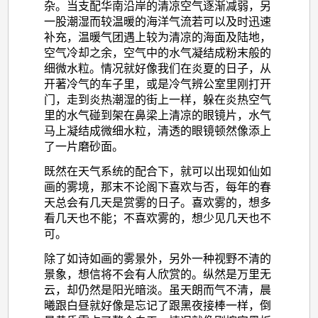
杂。当支配华南沿岸的清凉空气逐渐减弱，另
一股潮湿而较温暖的海洋气流若可以及时迅速
补充，温暖气团遇上较为清凉的海面及陆地，
空气冷却之余，空气中的水气凝结成粉末般的
细微水粒。情况就好像我们在炎夏的日子，从
开著冷气的车子里，或是冷气辨公室里刚打开
门，走到炎热潮湿的街上一样，躲在炎热空气
里的水气碰到架在鼻梁上清凉的眼镜片，水气
马上凝结成微细水粒，清透的眼镜顿然像添上
了一片磨砂面。
既然在天气系统的配合下，就可以出现如仙如
画的雾境，那末不论阁下喜欢与否，每年的春
天总会有几天是赏雾的日子。喜欢雾的，想多
看几天也不能；不喜欢雾的，想少见几天也不
可。
除了如诗如画的雾景外，另外一种视野不清的
景象，想信将不会有人欣赏的。纵然是万里无
云，却仍然是阳光暗淡。虽天朗而气不清，晨
曦跟白昼就好像是忘记了跟黑夜接棒一样，倒