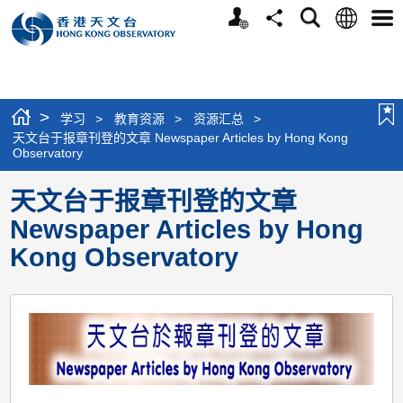
个
语
搜
分
选
人
言
寻
享
单
版
网
站
>
学习
>
教育资源
>
资源汇总
>
天文台于报章刊登的文章 Newspaper Articles by Hong Kong
Observatory
天文台于报章刊登的文章
Newspaper Articles by Hong
Kong Observatory