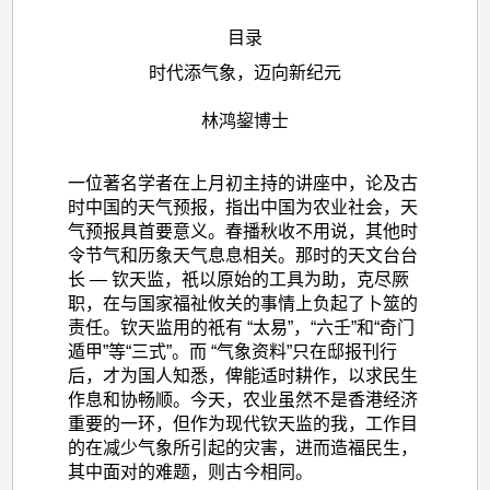
目录
时代添气象，迈向新纪元
林鸿鋆博士
一位著名学者在上月初主持的讲座中，论及古
时中国的天气预报，指出中国为农业社会，天
气预报具首要意义。春播秋收不用说，其他时
令节气和历象天气息息相关。那时的天文台台
长 — 钦天监，祇以原始的工具为助，克尽厥
职，在与国家福祉攸关的事情上负起了卜筮的
责任。钦天监用的祇有 “太易”，“六壬”和“奇门
遁甲”等“三式”。而 “气象资料”只在邸报刊行
后，才为国人知悉，俾能适时耕作，以求民生
作息和协畅顺。今天，农业虽然不是香港经济
重要的一环，但作为现代钦天监的我，工作目
的在减少气象所引起的灾害，进而造福民生，
其中面对的难题，则古今相同。