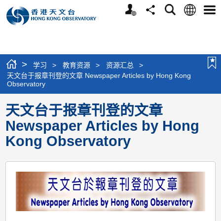
个
语
搜
分
选
人
言
寻
享
单
版
网
站
>
学习
>
教育资源
>
资源汇总
>
天文台于报章刊登的文章 Newspaper Articles by Hong Kong
Observatory
天文台于报章刊登的文章
Newspaper Articles by Hong
Kong Observatory