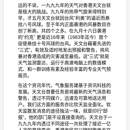
远的不说，一九九九年的天气对香港天文台就
是极大的挑战。九九年的热带气旋来得特别
早，才五月天文台就因台风"利奥"的逼近而悬
挂八号风球。至于年内正面袭港的风暴数目亦
创了新高，共四个之多。在九月十六日袭港
的"约克" 更是近16年来（1983年迄今）首个
促使悬挂十号风球的台风。天文台藉著先进的
“三式”，有效及适时地发出预报和警告，将风
暴对香港造成的灾害减至最低。这“三式”就是
天气监测雷达、运行于高速电脑上的数值模
式、和一群训练有素及经验丰富的专业天气预
报员。
在这个资讯年代，气象服务建基于资讯科技的
发展。天文台首要任务是将最新的天气消息和
警告，透过不同媒介，迅速及可靠地送达用
户。我们这方面的服务亦比钦天监全面化。钦
天监散发消息的途径独沽一味，就是印行“邸
报”，他的部门是不设直接查询的。天文台于一
九九九年内透过不同途径一共处理了接近一亿