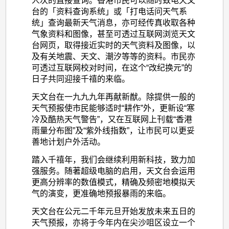
人次的直接查询。香港市民可以随时致电天文
台的「资料查询系统」或「打电话问天气系
统」查询最新天气消息，亦可经传真收取各种
气象资料和图像，甚至可透过互联网浏览天文
台网页，取得接近实时的天气资料及图像，以
及有关地震、天文、潮汐等等的资料。市民亦
可透过互联网校对时间，在这个“改纪换元”的
日子共同迎接千禧的来临。
天文台在一九九九年再献新猷。除提供一般的
天气预报使市民能够适时“耕作”外，更新设“寒
冷及酷热天气警告”，又在互联网上刊载“香港
雨量分布图”及“紫外线指数”，让市民可以更妥
善地计划户外活动。
踏入千禧年，我们会继续利用新科技，致力加
强服务。随著超级电脑的启用，天文台会运用
更高分辨率的数值模式，精确及频密地模拟天
气的演变，更准确地预报暴雨的来临。
天文台在公元二千年元旦开始发放未来五日的
天气预报，亦将于今年内在尖沙咀区设立一个