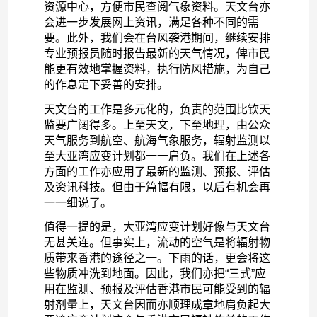
资源中心，方便市民查阅气象资料。天文台亦
会进一步发展网上资讯，满足各种不同的需
要。此外，我们会在台风袭港期间，继续安排
专业预报员随时报告最新的天气情况，俾市民
能更有效地掌握资料，执行防风措施，为自己
的作息定下妥善的安排。
天文台的工作是多元化的，负责的范围比钦天
监要广阔得多。上至天文，下至地理，由公众
天气服务到航空、航海气象服务，辐射监测以
至大亚湾应变计划都一一肩负。我们在上述各
方面的工作亦应用了最新的监测、预报、评估
及资讯科技。但由于篇幅有限，以后有机会再
一一细说了。
值得一提的是，大亚湾应变计划好像与天文台
无甚关连。但事实上，流动的空气是将辐射物
质带来香港的途径之一。下雨的话，更会将这
些物质冲洗到地面。因此，我们亦把“三式”应
用在监测、预报及评估香港市民可能受到的辐
射剂量上，天文台因而亦顺理成章地肩负起大