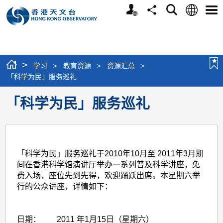
个
语
搜
分
选
人
言
寻
享
单
版
网
站
>
学习
>
教育资源
>
资源汇总
>
「科学为民」服务巡礼
「科学为民」服务巡礼
「科学为民」服务巡礼于
2010年10月至 2011年3月
期
间在香港科学馆演讲厅举办一系列普及科学讲座，免
费入场，座位先到先得，欢迎踊跃出席。本星期六举
行的公众讲座，详情如下：
日期：
2011 年1月15日（星期六）