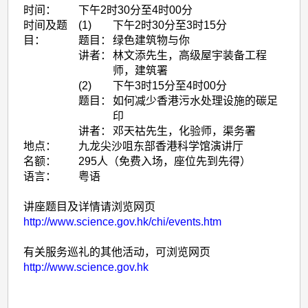
时间：
下午2时30分至4时00分
时间及题
(1)
下午2时30分至3时15分
目：
题目：
绿色建筑物与你
讲者：
林文添先生，高级屋宇装备工程
师，建筑署
(2)
下午3时15分至4时00分
题目：
如何减少香港污水处理设施的碳足
印
讲者：
邓天祜先生，化验师，渠务署
地点：
九龙尖沙咀东部香港科学馆演讲厅
名额：
295人（免费入场，座位先到先得）
语言：
粤语
讲座题目及详情请浏览网页
http://www.science.gov.hk/chi/events.htm
有关服务巡礼的其他活动，可浏览网页
http://www.science.gov.hk