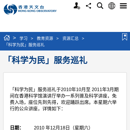
个
语
搜
分
选
人
言
寻
享
单
版
网
站
>
学习
>
教育资源
>
资源汇总
>
「科学为民」服务巡礼
「科学为民」服务巡礼
「科学为民」服务巡礼于
2010年10月至 2011年3月
期
间在香港科学馆演讲厅举办一系列普及科学讲座，免
费入场，座位先到先得，欢迎踊跃出席。本星期六举
行的公众讲座，详情如下：
日期：
2010 年12月18日（星期六）