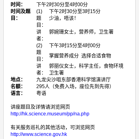
时间：
下午2时30分至4时00分
时间及题
(1)
下午2时30分至3时15分
目：
题
少油，唔该！
目：
讲
郭婉珊女士，营养师，卫生署
者：
(2)
下午3时15分至4时00分
题
掌握营养成分 选择合适食物
目：
讲
郭丽仪女士，科学主任，食物环境
者：
卫生署
地点：
九龙尖沙咀东部香港科学馆演讲厅
名额：
295人（免费入场，座位先到先得）
语言：
粤语
讲座题目及详情请浏览网页
http://hk.science.museum/pp/na.php
有关服务巡礼的其他活动，可浏览网页
http://www.science.gov.hk