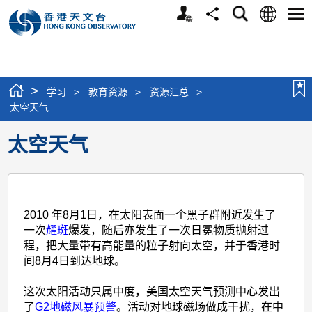
个
语
搜
分
选
人
言
寻
享
单
版
网
站
>
学习
>
教育资源
>
资源汇总
>
太空天气
太空天气
2010 年8月1日，在太阳表面一个黑子群附近发生了
一次
耀斑
爆发，随后亦发生了一次日冕物质抛射过
程，把大量带有高能量的粒子射向太空，并于香港时
间8月4日到达地球。
这次太阳活动只属中度，美国太空天气预测中心发出
了
G2地磁风暴预警
。活动对地球磁场做成干扰，在中