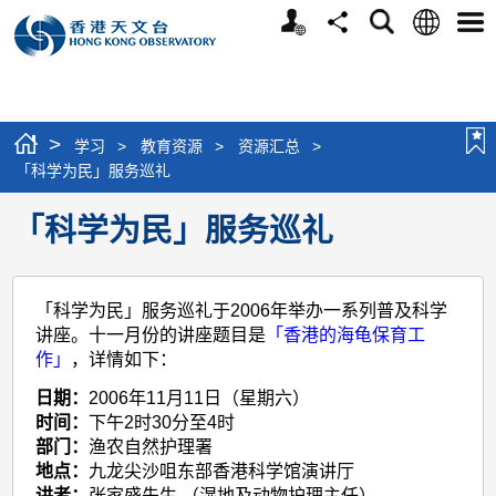
个
语
搜
分
选
人
言
寻
享
单
版
网
站
>
学习
>
教育资源
>
资源汇总
>
「科学为民」服务巡礼
「科学为民」服务巡礼
「科学为民」服务巡礼于2006年举办一系列普及科学
讲座。十一月份的讲座题目是
「香港的海龟保育工
作」
，详情如下：
日期：
2006年11月11日（星期六）
时间：
下午2时30分至4时
部门：
渔农自然护理署
地点：
九龙尖沙咀东部香港科学馆演讲厅
讲者：
张家盛先生 （湿地及动物护理主任）