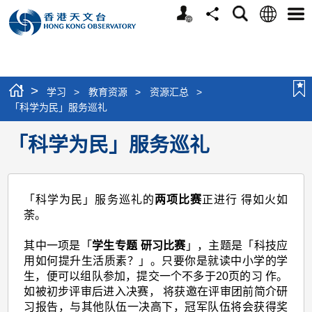
个
语
搜
分
选
人
言
寻
享
单
版
网
站
>
学习
>
教育资源
>
资源汇总
>
「科学为民」服务巡礼
「科学为民」服务巡礼
「科学为民」服务巡礼的
两项比赛
正进行 得如火如
荼。
其中一项是「
学生专题 研习比赛
」，主题是「科技应
用如何提升生活质素？」。只要你是就读中小学的学
生，便可以组队参加，提交一个不多于20页的习 作。
如被初步评审后进入决赛， 将获邀在评审团前简介研
习报告，与其他队伍一决高下，冠军队伍将会获得奖