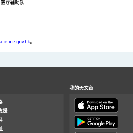
，医疗辅助队
science.gov.hk
。
我的天文台
格
支援
料
址