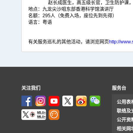
赵长成医生，高五级长官，卫生防护课
地点：
九龙尖沙咀东部香港科学馆演讲厅
名额：
295人（免费入场，座位先到先得）
语言：
粤语
有关服务巡礼的其他活动，请浏览网页
http://www.
关注我们
服务台
公用表
联络及
M5.0+
M6.0+
公开资
相关网