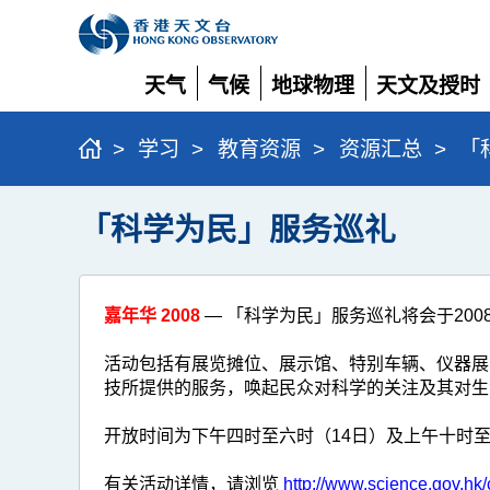
天气
气候
地球物理
天文及授时
展
展
展
展
开
开
开
开
>
学习
>
教育资源
>
资源汇总
>
「
「科学为民」服务巡礼
嘉年华 2008
— 「科学为民」服务巡礼将会于200
活动包括有展览摊位、展示馆、特别车辆、仪器展
技所提供的服务，唤起民众对科学的关注及其对生
开放时间为下午四时至六时（14日）及上午十时至
有关活动详情，请浏览
http://www.science.gov.hk/