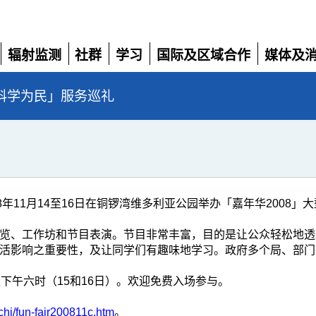
辐射监测
社群
学习
国际及区域合作
媒体及
展
展
展
展
展
开
开
开
开
开
科学为民」服务巡礼
8年11月14至16日在铜锣湾维多利亚公园举办「嘉年华2008」
览、工作坊和节目表演。节目非常丰富，目的是让公众轻松地透
活影响之重要性，及让同学们有趣味地学习。政府多个局、部门
下午六时（15和16日）。欢迎免费入场参与。
chi/fun-fair200811c.htm
。