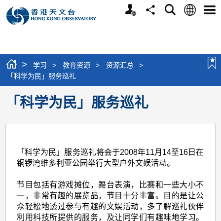
个
语
搜
分
选
人
言
寻
享
单
版
网
站
>
学习
>
教育资源
>
资源汇总
>
「科学为民」服务巡礼
「科学为民」服务巡礼
「科学为民」服务巡礼将会于2008年11月14至16日在
铜锣湾维多利亚公园举行大型户外文娱活动。
节目包括有游戏摊位，舞台表演，比赛和一些大小不
一，非常有趣的展览品，节目十分丰富。目的是让公
众轻松地透过参与有趣的文娱活动，多了解巡礼伙伴
利用科技所提供的服务，及让同学们有趣味地学习。