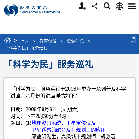
个
语
搜
分
选
人
言
寻
享
单
版
网
站
>
学习
>
教育资源
>
资源汇总
>
「科学为民」服务巡礼
「科学为民」服务巡礼
「科学为民」服务巡礼于2008年举办一系列普及科学
讲座。八月份的讲座详情如下：
日期：
2008年8月9日（星期六）
时间：
下午2时30分至4时
题目：
(1)
地理资讯系统，卫星定位仪及
卫星遥感的融合
及
在规划上的应用
廖锦明先生，高级城市规划师，规划署