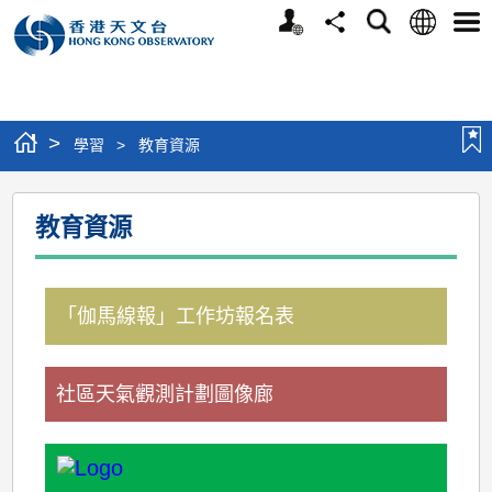
個
語
搜
分
選
人
言
尋
享
單
版
網
站
>
學習
>
教育資源
教
教育資源
育
資
源
「伽馬線報」工作坊報名表
社區天氣觀測計劃圖像廊