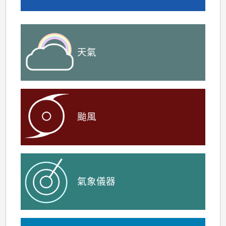
天氣
颱風
氣象儀器