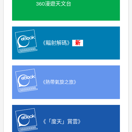
360漫遊天文台
《輻射解碼》
《熱帶氣旋之旅》
《「度天」賞雲》