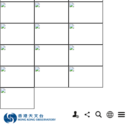
个
语
搜
分
选
人
言
寻
享
单