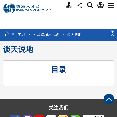
个
语
搜
分
选
人
言
寻
享
单
版
网
站
>
学习
>
公众课程及活动
>
谈天说地
谈天说地
目录
关注我们