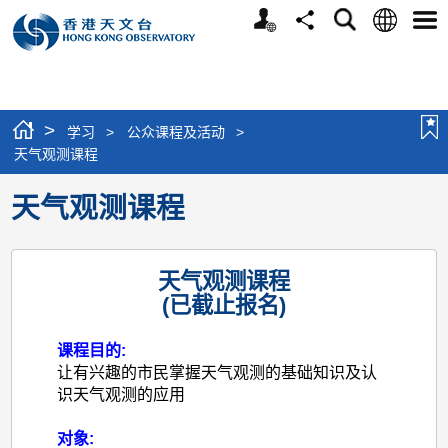
个
语
搜
分
选
人
言
寻
享
单
版
网
站
>
学习
>
公众课程及活动
>
天气观测课程
天气观测课程
天气观测课程
(已截止报名)
课程目的:
让有兴趣的市民掌握天气观测的基础知识及认
识天气观测的应用
对象: