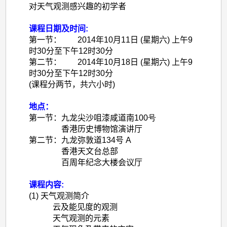
对天气观测感兴趣的初学者
课程日期及时间:
第一节：
2014
年
10
月
11
日
(
星期六
)
上午
9
时
30
分至下午
12
时
30
分
第二节：
2014
年
10
月
18
日
(
星期六
)
上午
9
时
30
分至下午
12
时
30
分
(
课程分两节，共六小时
)
地点：
第一节：
九龙尖沙咀漆咸道南
100
号
香港历史博物馆演讲厅
第二节：九龙弥敦道
134
号
A
香港天文台总部
百周年纪念大楼会议厅
课程内容:
(1)
天气观测简介
云及能见度的观测
天气观测的元素