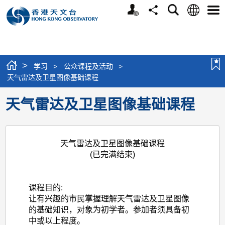
个
语
搜
分
选
人
言
寻
享
单
版
网
站
>
学习
>
公众课程及活动
>
天气雷达及卫星图像基础课程
天气雷达及卫星图像基础课程
天气雷达及卫星图像基础课程
(已完满结束)
课程目的:
让有兴趣的市民掌握理解天气雷达及卫星图像
的基础知识，对象为初学者。参加者须具备初
中或以上程度。