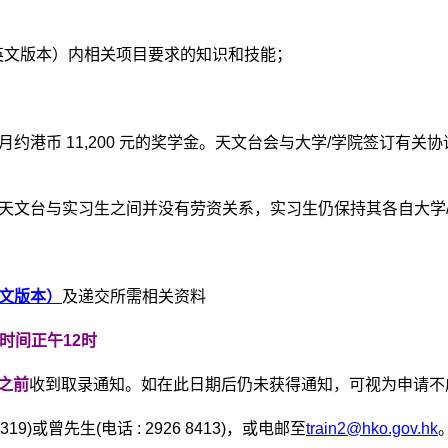
供英文版本）内相关项目要求的知识和技能；
约港币 11,200 元的奖学金。天文台会与大学/学院签订有
天文台与实习生之间并没有劳资关系，实习生仍保持其各自大学
文版本）
及递交所需相关资料
本地时间正午12时
或之前
收到取录通知。如在此日期后仍未获得通知，可视为申请不
9)或曾先生(电话 : 2926 8413)，或电邮至
train2@hko.gov.hk