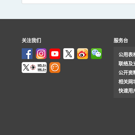
关注我们
服务台
公用表
联络及
M5.0+
M6.0+
公开资
相关网
快速用