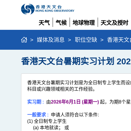
天气
气候
地球物理
天文及授时
展
展
展
展
开
开
开
开
>
媒体及消息
>
职位空缺
>
香港天文台
香港天文台暑期实习计划 202
香港天文台暑期实习计划是为全日制专上学生而设
科目或兴趣领域相关的工作经验。
实习期 :
由
2026年6月1日 (星期一)
起，为期8个星
一般要求 :
申请人须符合以下条件:
(1) 全日制专上学生
(a) 本地就读； 或