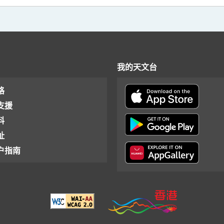
我的天文台
格
支援
料
址
户指南