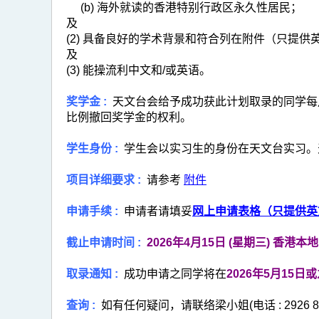
(b) 海外就读的香港特别行政区永久性居民；
及
(2) 具备良好的学术背景和符合列在附件（只提
及
(3) 能操流利中文和/或英语。
奖学金 :
天文台会给予成功获此计划取录的同学每月
比例撤回奖学金的权利。
学生身份 :
学生会以实习生的身份在天文台实习。
项目详细要求 :
请参考
附件
申请手续 :
申请者请填妥
网上申请表格（只提供英
截止申请时间 :
2026年4月15日 (星期三) 香港
取录通知 :
成功申请之同学将在
2026年5月15日
查询 :
如有任何疑问，请联络梁小姐(电话 : 2926 831