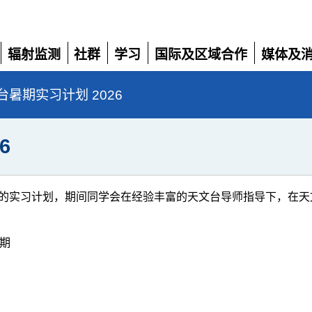
辐射监测
社群
学习
国际及区域合作
媒体及
展
展
展
展
展
开
开
开
开
开
暑期实习计划 2026
6
的实习计划，期间同学会在经验丰富的天文台导师指导下，在天
期