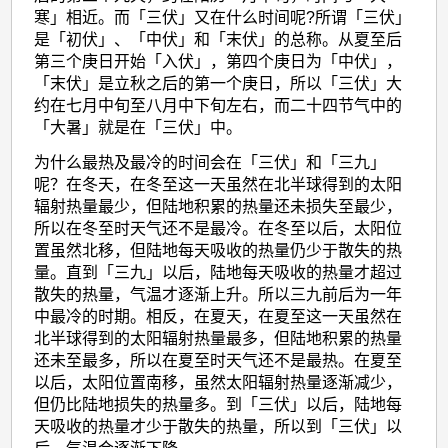
寒」相近。而「三伏」又在什么时间呢?所谓「三伏」
是「初伏」、「中伏」和「末伏」的总称。从夏至后
第三个庚日开始「入伏」，第四个庚日为「中伏」，
「末伏」是立秋之后的第一个庚日，所以「三伏」大
约在七月中旬至八月中下旬左右，而二十四节气中的
「大暑」就是在「三伏」中。
为什么最热及最冷的时间会在「三伏」和「三九」
呢？在冬天，在冬至这一天虽然在北半球得到的太阳
辐射热量最少，但陆地积累的热量还未损失至最少，
所以在冬至时天气还不是最冷。在冬至以后，太阳位
置虽然北移，但陆地每天吸收的热量仍少于散失的热
量。直到「三九」以后，陆地每天吸收的热量才超过
散失的热量，气温才逐渐上升。所以三九前后为一年
中最冷的时期。相反，在夏天，在夏至这一天虽然在
北半球得到的太阳辐射热量最多，但陆地积累的热量
还未至最多，所以在夏至时天气还不是最热。在夏至
以后，太阳位置南移，虽然太阳辐射热量逐渐减少，
但仍比陆地损失的热量多。到「三伏」以后，陆地每
天吸收的热量才少于散失的热量，所以到「三伏」以