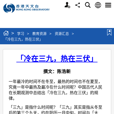
个
语
搜
分
选
人
言
寻
享
单
版
网
站
>
学习
>
教育资源
>
资源汇总
>
「冷在三九，热在三伏」
「冷
「冷在三九，热在三伏」
在
三
撰文：陈浩新
九，
一年最冷的时间不在冬至，最热的时间也不在夏至，
热
究竟一年中最热及最冷在什么时间呢？中国古代人民
在
在长期观测中总结出「冷在三九，热在三伏」的规
三
律。
伏」
「三九」是指什么时间呢？「三九」其实是指从冬至
后的第三个九天，约在阳历一月中旬，时间与「大