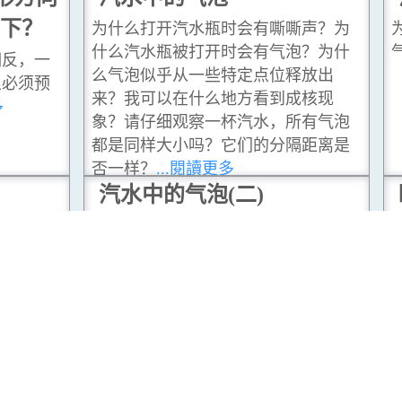
向下？
为什么打开汽水瓶时会有嘶嘶声？为
什么汽水瓶被打开时会有气泡？为什
相反，一
么气泡似乎从一些特定点位释放出
土必须预
来？我可以在什么地方看到成核现
多
象？请仔细观察一杯汽水，所有气泡
都是同样大小吗？它们的分隔距离是
否一样？
...閱讀更多
汽水中的气泡(二)
嘶声？为
为什么汽水中的气泡会变大？为什么
泡？为什
气泡之间的距离会增长？
...閱讀更多
释放出
成核现
所有气泡
隔距离是
瞇眼的科学