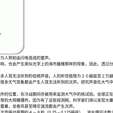
最为人熟知由闪电造成的雷声。
影响，也会产生类似光学上的海市蜃楼那样的现象，因此，透过
很多人耳无法听到的低频声音。人的听觉极限为２０赫兹至２万
以很多天气现象都会产生人耳无法听到的次声。研究声音在大气
炸的位置，在冷战期间亦被用来监测大气中的核试验。全球正在
异常的大规模爆炸。因为有了这些探测网，科学家们得以发现大
，雷暴，龙卷风甚至晴空湍流都会产生次声。
声振动周期约４－８秒（0.25 – 0.125赫兹），波长便可