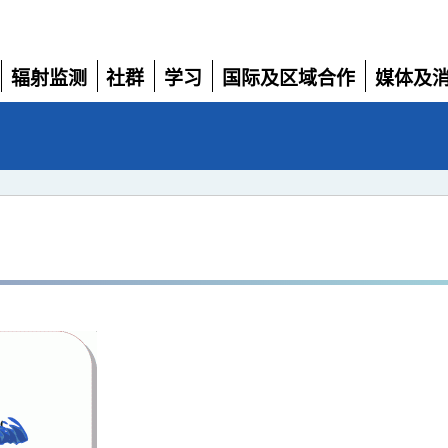
辐射监测
社群
学习
国际及区域合作
媒体及
展
展
展
展
展
开
开
开
开
开