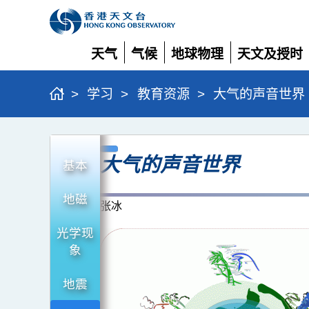
天气
气候
地球物理
天文及授时
展
展
展
展
开
开
开
开
>
学习
>
教育资源
>
大气的声音世界
大
大气的声音世界
气
基本
的
地磁
声
张冰
音
光学现
世
象
界
地震