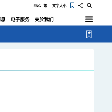
ENG
繁
文字大小
选
消息
电子服务
关於我们
单
展
展
开
开