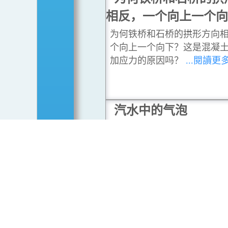
相反，一个向上一个
为何铁桥和石桥的拱形方向
个向上一个向下？这是混凝
加应力的原因吗？
...閱讀更
汽水中的气泡
为什么打开汽水瓶时会有嘶
什么汽水瓶被打开时会有气
么气泡似乎从一些特定点位
来？我可以在什么地方看到
象？请仔细观察一杯汽水，
都是同样大小吗？它们的分
否一样？
...閱讀更多
汽水中的气泡(二)