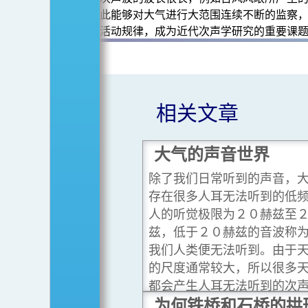
此能够对大气进行大范围连续不断的监察
活动规律，成为近代次声学研究的重要课
相关文章
大气的声音世界
除了我们日常听到的声音，
存在很多人耳无法听到的低
人的听觉极限为２０赫兹至
兹，低于２０赫兹的音波称
我们人类便无法听到。由于
的尺度通常较大，所以很多
都会产生人耳无法听到的次
讀更多
为何铁桥和石桥的拱