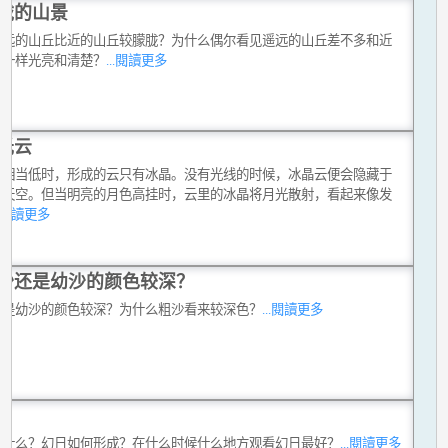
胧的山景
么远的山丘比近的山丘较朦胧？为什么偶尔看见遥远的山丘差不多和近
丘一样光亮和清楚？
...閱讀更多
光云
温相当低时，形成的云只有冰晶。没有光线的时候，冰晶云便会隐藏于
的天空。但当明亮的月色高挂时，云里的冰晶将月光散射，看起来像发
..閱讀更多
沙还是幼沙的颜色较深？
还是幼沙的颜色较深？为什么粗沙看来较深色？
...閱讀更多
日
是什么？幻日如何形成？在什么时候什么地方观看幻日最好？
...閱讀更多