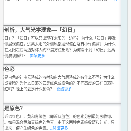
多
面剖析，大气光学现象—「幻日」
「幻日」？「幻日」可以只出现在太阳的一边吗？ 为什么「幻日」接近
的一侧展现偏红，远离太阳的外侧尾部展现偏白及有小许偏蓝？ 为什么
日」在太阳左右两边对称大约22度方位出现？为何看不到「幻日」远离
的外侧展现偏红？
...閱讀更多
的色彩
么云是白色的？由云造成的散射和由大气层造成的有什么不同？为什么
变灰或变暗？为什么日落的云是红色或橙色的？不同高度的云在日落时
时变红吗？晚上的云是什么颜色？
...閱讀更多
么是原色？
（即近似红色）、黄和青绿色（即近似蓝色）的色素分别最能吸收绿、
红光。如果混合黄和青绿色的色素，由于这两种色素吸收蓝和红光，只
绿光出来，便产生绿色的色素。
...閱讀更多