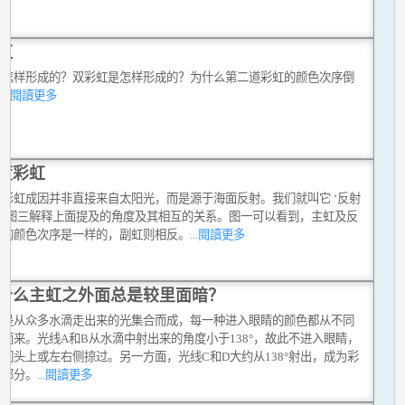
虹
是怎样形成的？双彩虹是怎样形成的？为什么第二道彩虹的颜色次序倒
？
...閱讀更多
度彩虹
度彩虹成因并非直接来自太阳光，而是源于海面反射。我们就叫它 ‘反射
’。图三解释上面提及的角度及其相互的关系。图一可以看到，主虹及反
虹的颜色次序是一样的，副虹则相反。
...閱讀更多
什么主虹之外面总是较里面暗？
却是从众多水滴走出来的光集合而成，每一种进入眼睛的颜色都从不同
而来。光线A和B从水滴中射出来的角度小于138°，故此不进入眼睛，
们头上或左右侧掠过。另一方面，光线C和D大约从138°射出，成为彩
一部分。
...閱讀更多