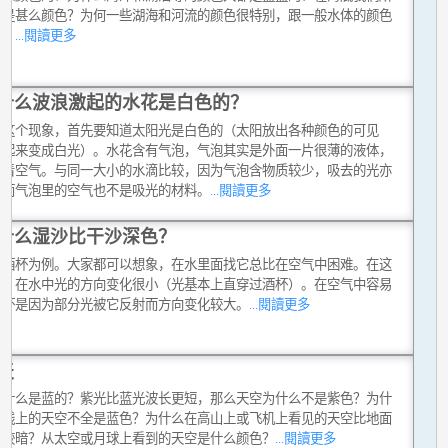
又是甚么颜色？为何一些湖海和河流的颜色很特别，跟一般水体的颜色
样？
...閱讀更多
什么波浪激起的水花是白色的？
释这个现象，首先要知道太阳光是白色的（太阳放出各种颜色的可见
加起来变成白光）。水花含有气泡，气泡其实是外面一片很薄的液体，
包着空气。与同一大小的水滴比较，因为气泡含物质较少，吸去的光亦
。而气泡里的空气也不是吸光的材料。
...閱讀更多
什么湿沙比干沙深色？
个酒杯为例。大家都可以想象，在水里面找它总比在空气中困难。在这
中，在水中光的方向变化很小（光基本上直穿过酒杯）。在空气中容易
酒杯是因为部分光被它反射而方向变化较大。
...閱讀更多
天
为什么是蓝的？紫光比蓝光波长更短，那么天空为什么不是紫色？为什
平线上的天空不全是蓝色？为什么在高山上或飞机上看见的天空比地面
的较暗？从太空或月球上看到的天空是什么颜色？
...閱讀更多