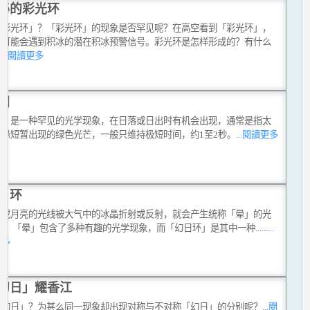
秘的彩光环
「彩光环」？「彩光环」的现象是否罕见呢？在高空看到「彩光环」，
机可能会遇到积冰的潜在积冰预警信号。彩光环是怎样形成的？有什么
？
...閱讀更多
闪
闪」是一种罕见的光学现象，在日落或日出时有机会出现，通常是指太
上缘短暂出现的绿色光芒，一般只维持极短时间，约1至2秒。
...閱讀更多
日环
阳或月亮的光线被大气中的冰晶折射或反射，就会产生统称「晕」的光
。 「晕」包含了多种有趣的光学现象，而「幻日环」是其中一种......
...
更多
幻日」耀香江
「幻日」？为甚么同一现象却出现对称与不对称「幻日」的分别呢？
...閱