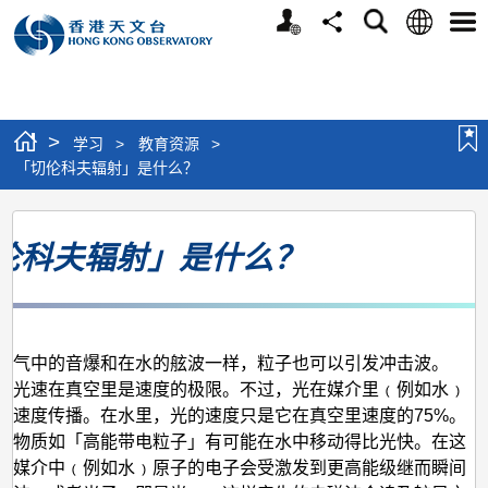
个
语
搜
分
选
人
言
寻
享
单
版
网
站
>
学习
>
教育资源
>
「切伦科夫辐射」是什么？
「切
伦科夫辐射」是什么？
伦
科
夫
辐
空气中的音爆和在水的舷波一样，粒子也可以引发冲击波。
射」
道光速在真空里是速度的极限。不过，光在媒介里﹙例如水﹚
的速度传播。在水里，光的速度只是它在真空里速度的75%。
是
些物质如「高能带电粒子」有可能在水中移动得比光快。在这
什
，媒介中﹙例如水﹚原子的电子会受激发到更高能级继而瞬间