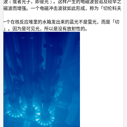
么？
磁波﹙或者光子，即是光﹚。这样产生的电磁波会追及较早之
电磁波而增强。一个电磁冲击波就如此形成，称为「切伦科夫
。
从一个在核反应堆里的水箱发出来的蓝光不是萤光，而是「切
射」。因为是可见光，所以是没有放射性的。