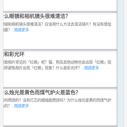
什么眼镜和相机镜头很难清洁？
么眼镜和相机镜头很难清洁？应该用什么方法去清洁镜片？有没有增加
的镀膜？
...閱讀更多
眼和彩光环
么引致相片常见的「红眼」呢？猫、狗及其他动物也会出现「红眼」现
？怎样避免相片出现「红眼」现象？什么是彩光环？
...閱讀更多
什么烛光是黄色而煤气炉火是蓝色？
是如何燃烧的？没有灯芯的蜡烛能燃烧吗？为什么烛光是黄的而煤气炉
蓝色的？
...閱讀更多