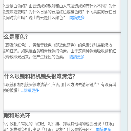
什么云是白色的？由云造成的散射和由大气层造成的有什么不同？为什
云会变灰或变暗？为什么日落的云是红色或橙色的？不同高度的云在日
时会同时变红吗？晚上的云是什么颜色？
...閱讀更多
什么是原色？
红（即近似红色）、黄和青绿色（即近似蓝色）的色素分别最能吸收
、蓝和红光。如果混合黄和青绿色的色素，由于这两种色素吸收蓝和红
，只释放绿光出来，便产生绿色的色素。
...閱讀更多
为什么眼镜和相机镜头很难清洁？
什么眼镜和相机镜头很难清洁？应该用什么方法去清洁镜片？有没有增
反射的镀膜？
...閱讀更多
红眼和彩光环
什么引致相片常见的「红眼」呢？猫、狗及其他动物也会出现「红眼」
象吗？怎样避免相片出现「红眼」现象？什么是彩光环？
...閱讀更多