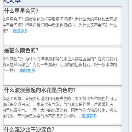
为什么星星会闪？
什么星星会闪？温度变化怎样导致星闪闪呢？为什么大的星体如太阳或
亮并不会闪呢？行星在我们眼中看来也很细小，为什么又不会闪？什么
热流？
...閱讀更多
水是甚么颜色的？
是甚么颜色的？为什么海洋和湖泊等的颜色大都是蓝蓝的？在海底我们
见的又是甚么颜色？为何一些湖海和河流的颜色很特别，跟一般水体的
色不一样？
...閱讀更多
为什么波浪激起的水花是白色的？
解释这个现象，首先要知道太阳光是白色的（太阳放出各种颜色的可见
，加起来变成白光）。水花含有气泡，气泡其实是外面一片很薄的液
，内里包着空气。与同一大小的水滴比较，因为气泡含物质较少，吸去
光亦较少。而气泡里的空气也不是吸光的材料。
...閱讀更多
为什么湿沙比干沙深色？