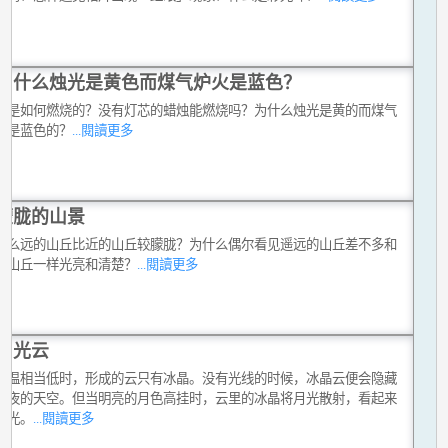
为什么烛光是黄色而煤气炉火是蓝色？
烛是如何燃烧的？没有灯芯的蜡烛能燃烧吗？为什么烛光是黄的而煤气
火是蓝色的？
...閱讀更多
朦胧的山景
什么远的山丘比近的山丘较朦胧？为什么偶尔看见遥远的山丘差不多和
的山丘一样光亮和清楚？
...閱讀更多
月光云
气温相当低时，形成的云只有冰晶。没有光线的时候，冰晶云便会隐藏
黑夜的天空。但当明亮的月色高挂时，云里的冰晶将月光散射，看起来
发光。
...閱讀更多