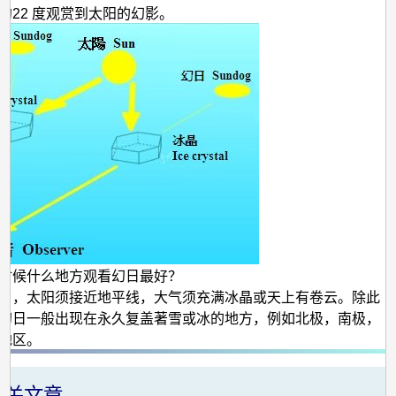
约22 度观赏到太阳的幻影。
时候什么地方观看幻日最好？
日，太阳须接近地平线，大气须充满冰晶或天上有卷云。除此
幻日一般出现在永久复盖著雪或冰的地方，例如北极，南极，
山地区。
相关文章