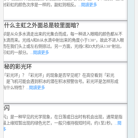
反射彩虹的颜色次序是一样的，副虹则相反。
...閱讀更多
为什么主虹之外面总是较里面暗？
虹却是从众多水滴走出来的光集合而成，每一种进入眼睛的颜色都从不
的水滴而来。光线A和B从水滴中射出来的角度小于138°，故此不进入眼
，而在我们头上或左右侧掠过。另一方面，光线C和D大约从138°射出，
为彩虹的一部分。
...閱讀更多
神秘的彩光环
谓「彩光环」？「彩光环」的现象是否罕见呢？在高空看到「彩光
」，是飞机可能会遇到积冰的潜在积冰预警信号。彩光环是怎样形成
？有什么特性？
...閱讀更多
绿闪
绿闪」是一种罕见的光学现象，在日落或日出时有机会出现，通常是指
阳最上缘短暂出现的绿色光芒，一般只维持极短时间，约1至2秒。
...閱
更多