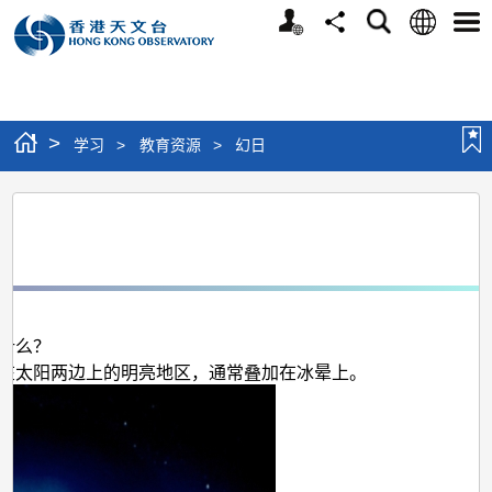
个
语
搜
分
选
人
言
寻
享
单
版
网
站
>
学习
>
教育资源
>
幻日
幻
日
日
什么？
在太阳两边上的明亮地区，通常叠加在冰晕上。