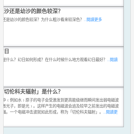
粗沙还是幼沙的颜色较深？
沙还是幼沙的颜色较深？为什么粗沙看来较深色？
...閱讀更多
幻日
日是什么？幻日如何形成？在什么时候什么地方观看幻日最好？
...閱讀
多
「切伦科夫辐射」是什么？
介中﹙例如水﹚原子的电子会受激发到更高能级继而瞬间发出弱电磁波
或者光子，即是光﹚。这样产生的电磁波会追及较早之前发出的电磁波
增强。一个电磁冲击波就如此形成，称为「切伦科夫辐射」。
...閱讀更