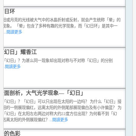
幻日环
太阳或月亮的光线被大气中的冰晶折射或反射，就会产生统称「晕」的
学现象。 「晕」包含了多种有趣的光学现象，而「幻日环」是其中一
...
...閱讀更多
「幻日」耀香江
谓「幻日」？为甚么同一现象却出现对称与不对称「幻日」的分别
？
...閱讀更多
全面剖析，大气光学现象—「幻日」
谓「幻日」？「幻日」可以只出现在太阳的一边吗？ 为什么「幻日」接
太阳的一侧展现偏红，远离太阳的外侧尾部展现偏白及有小许偏蓝？ 为
么「幻日」在太阳左右两边对称大约22度方位出现？为何看不到「幻
」远离太阳的外侧展现偏红？
...閱讀更多
云的色彩