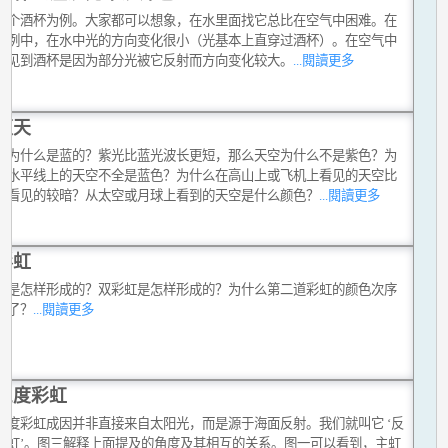
一个酒杯为例。大家都可以想象，在水里面找它总比在空气中困难。在
事例中，在水中光的方向变化很小（光基本上直穿过酒杯）。在空气中
易见到酒杯是因为部分光被它反射而方向变化较大。
...閱讀更多
蓝天
空为什么是蓝的？紫光比蓝光波长更短，那么天空为什么不是紫色？为
么水平线上的天空不全是蓝色？为什么在高山上或飞机上看见的天空比
面看见的较暗？从太空或月球上看到的天空是什么颜色？
...閱讀更多
彩虹
虹是怎样形成的？双彩虹是怎样形成的？为什么第二道彩虹的颜色次序
转了？
...閱讀更多
三度彩虹
三度彩虹成因并非直接来自太阳光，而是源于海面反射。我们就叫它 ‘反
彩虹’。图三解释上面提及的角度及其相互的关系。图一可以看到，主虹