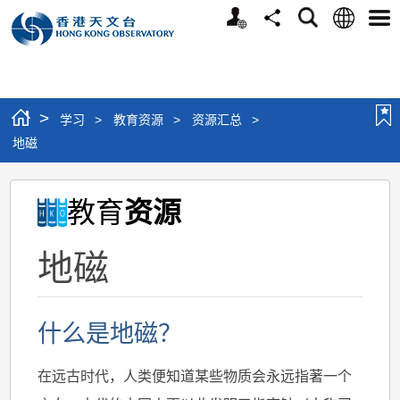
个
语
搜
分
选
人
言
寻
享
单
版
网
站
>
学习
>
教育资源
>
资源汇总
>
地磁
地
教育
资源
磁
地磁
什么是地磁？
在远古时代，人类便知道某些物质会永远指著一个