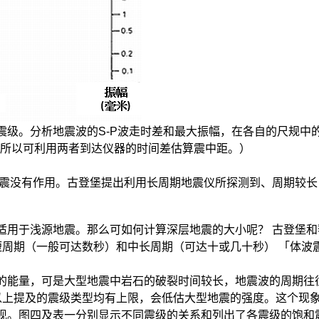
震级。分析地震波的S-P波走时差和最大振幅，在各自的尺规中
，所以可利用两者到达仪器的时间差估算震中距。）
震没有作用。古登堡提出利用长周期地震仪所探测到、周期较长（
适用于浅源地震。那么可如何计算深层地震的大小呢？ 古登堡
短周期（一般可达数秒）和中长周期（可达十或几十秒） 「体波
能量，可是大型地震中岩石的破裂时间较长，地震波的周期往往会
以上提及的震级类型均有上限，会低估大型地震的强度。这个现
现。图四及表一分别显示不同震级的关系和列出了各震级的饱和