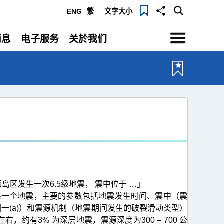
ENG
繁
文字大小
选
消息
电子服务
关於我们
单
展
展
开
开
列颠岛区发生一次6.5级地震， 震中位于 …」
述一个地震，主要的参数包括地震发生时间、震中（震
图一(a)）和震源机制（地震期间发生的破裂滑动类型）
，约有3% 为深层地震，震源深度为300 – 700 公