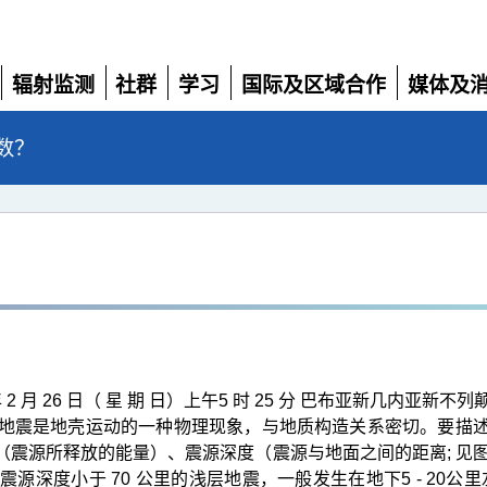
辐射监测
社群
学习
国际及区域合作
媒体及
展
展
展
展
展
开
开
开
开
开
数？
 月 26 日（ 星 期 日）上午5 时 25 分 巴布亚新几内亚新不
地震是地壳运动的一种物理现象，与地质构造关系密切。要描
震级（震源所释放的能量）、震源深度（震源与地面之间的距离; 见
度小于 70 公里的浅层地震，一般发生在地下5 - 20公里左右