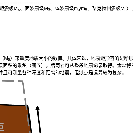
矩震级M
、面波震级M
、体波震级m
/m
、黎克特制震级M
）(
w
S
b
B
L
（M
）来量度地震大小的数值。具体来说，地震矩形容的是断
0
层面积的乘积（图五），后两者可从整段地震记录取得。金森博
并且可测量各种深度和距离的地震，但缺点是运算较为复杂。