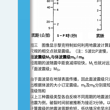
图三 图像显示黎克特制如何利用地震波计算
尺规的相交点就是震级。（注：S波比P波慢
面波震级M
与体波震级m
/ m
S
b
B
短周期的波随震中距衰减得较快，M
也就对远
L
「面波震级」M
。
S
由于面波是在地球表面传播，因此面波震级只
出根据体波的大小订定震级。m
及m
分别是
b
B
震级饱和
以上三种震级类型各自反映不同周期的地震波的
地震为例，破裂时间就被推断为接近3分钟。
计算震级的地震波周期愈短，低估情况愈早出