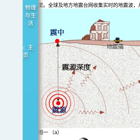
里。全球及地方地震台网收集实时的地震波，从
物理
与生
活
主
页
图一 （a）