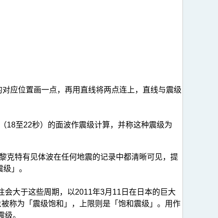
的对应位置画一点，再用直线将两点连上，直线与震级
18至22秒）的面波作震级计算，并称这种震级为
和黎克特有见体波在任何地震的记录中都清晰可见，提
震级」。
大于这些周期，以2011年3月11日在日本的巨大
象被称为「震级饱和」，上限则是「饱和震级」。用作
震级。