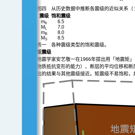
图四 从历史数据中推断各震级的近似关系（ 
震级
饱和震级
m
6.5
b
M
7.0
L
m
8.0
B
M
8.5
S
表一 各种震级类型的饱和震级。
矩震级
地震学家安艺敬一在1966年提出用「地震矩」
物质抵抗变形的能力）、断层的平均位移和断
出的结果与其他震级接近。矩震级不易饱和，