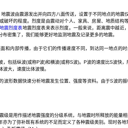
b）地震波由震源发出并向四方八面传送，设置于不同地点的地震
或破坏的程度。烈度是由震动对个人、家具、房屋、地质结构
地震烈度表
地震烈度表来表示烈度。一般来说，距离震中越近
分布密集了，我们能够更好地监测地震及记录更多的地震。
表面和内部传播，由于它们的传播速度不同，到达同一地点的时
波，包括纵波(或称P波)和横波(或称S波)。P波的速度比S波快
比体波大，速度比体波慢。
的波形数据快速分析地震发生位置、强度等资料。由于S波的振
出。震级是用作描述地震强度的分级系统，与地震时所释放的能量
年亦为了弥补既有系统的不足而定义了各种震级类别。现时各地