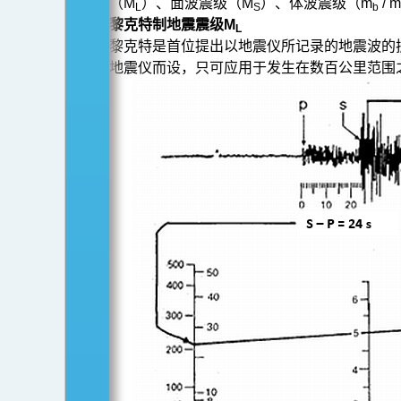
（M
）、面波震级（M
）、体波震级（m
/ m
L
S
b
黎克特制地震震级M
L
黎克特是首位提出以地震仪所记录的地震波的
地震仪而设，只可应用于发生在数百公里范围