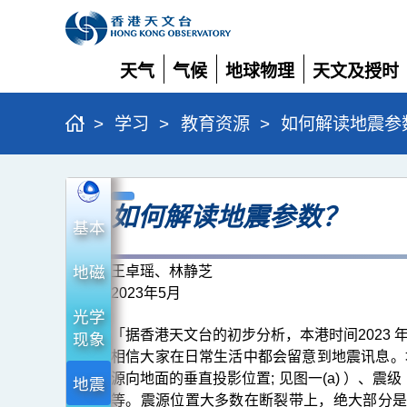
天气
气候
地球物理
天文及授时
展
展
展
展
开
开
开
开
>
学习
>
教育资源
>
如何解读地震参
如
如何解读地震参数？
何
基本
解
读
地磁
王卓瑶、林静芝
2023年5月
地
光学
震
「据香港天文台的初步分析，本港时间2023 年 2
现象
参
相信大家在日常生活中都会留意到地震讯息。
源向地面的垂直投影位置; 见图一(a) ）、
数？
地震
等。震源位置大多数在断裂带上，绝大部分是震源深