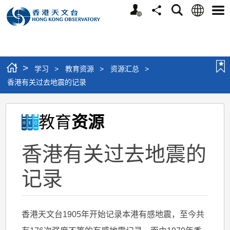
个
语
搜
分
选
人
言
寻
享
单
版
网
站
>
学习
>
教育资源
>
资源汇总
>
香港有关过去地震的记录
香
教育
资源
港
有
香港有关过去地震的
关
过
记录
去
地
香港天文台1905年开始记录本港有感地震，至今共
震