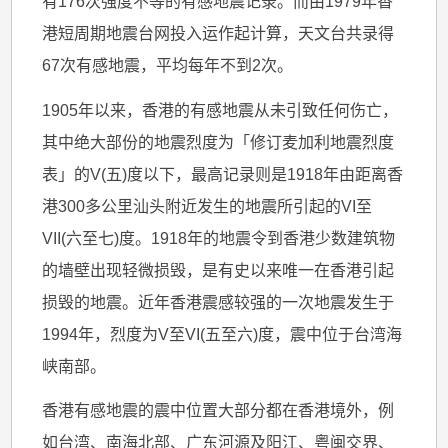
有176次强度不等的有感地震记录。而由1979年香
的
港短周期地震台网投入运作起计算，天文台共录得
记
67次有感地震，平均每年不到2次。
录
1905年以来，香港的有感地震从未引致任何伤亡，
其中绝大部份的地震烈度为「修订麦加利地震烈度
表」的V(五)度以下，最高记录则是1918年由距离香
港300多公里汕头附近发生的地震所引起的VI至
VII(六至七)度。1918年的地震令到香港少数建筑物
的墙壁出现轻微损毁，是有史以来唯一在香港引起
损毁的地震。近年香港震感较强的一次地震发生于
1994年，烈度为V至VI(五至六)度，震中位于台湾海
峡南部。
香港有感地震的震中位置大部分都在香港境外，例
如台湾、南海北部、广东河源及阳江、粤闽交界、