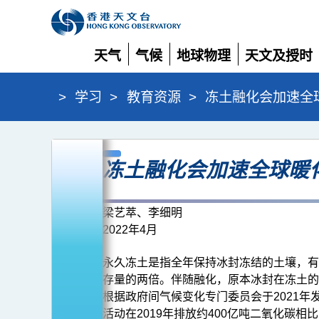
天气
气候
地球物理
天文及授时
展
展
展
展
开
开
开
开
>
学习
>
教育资源
>
冻土融化会加速全
冻
冻土融化会加速全球暖
土
融
化
梁艺萃、李细明
2022年4月
会
加
永久冻土是指全年保持冰封冻结的土壤，有
速
存量的两倍。伴随融化，原本冰封在冻土的
根据政府间气候变化专门委员会于2021年
全
活动在2019年排放约400亿吨二氧化