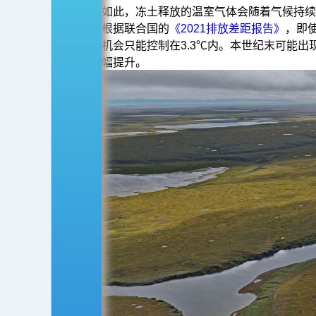
球
如此，冻土释放的温室气体会随着气候持续
暖
根据联合国的
《2021排放差距报告》
，即
化
机会只能控制在3.3℃内。本世纪末可能出
幅提升。
吗？