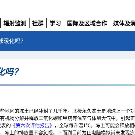
辐射监测
社群
学习
国际及区域合作
媒体及
展
展
展
展
展
开
开
开
开
开
球暖化吗？
化吗？
些地区的冻土已经冰封了几千年。北极永久冻土是地球上一个对
有机物分解并释放二氧化碳和甲烷等温室气体到大气中，引起正
发表的
《第六次评估报告》
，全球每升温1℃，冻土可能会释放相等
碳相比，冻土的排放量不容忽视。幸而到目前为止电脑模拟尚未发现