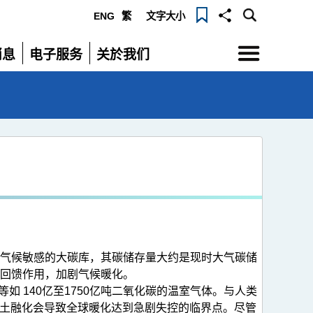
ENG
繁
文字大小
选
消息
电子服务
关於我们
单
展
展
开
开
气候敏感的大碳库，其碳储存量大约是现时大气碳储
回馈作用，加剧气候暖化。
如 140亿至1750亿吨二氧化碳的温室气体。与人类
冻土融化会导致全球暖化达到急剧失控的临界点。尽管