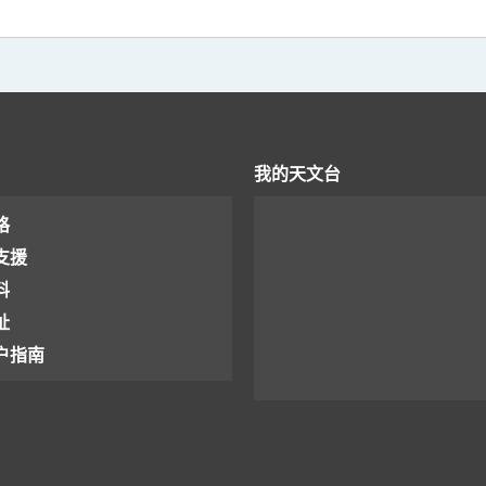
我的天文台
格
支援
料
址
户指南