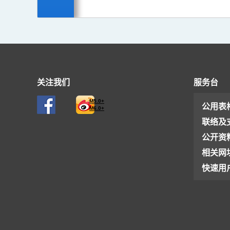
关注我们
服务台
M5.0+
公用表
M6.0+
联络及
公开资
相关网
快速用