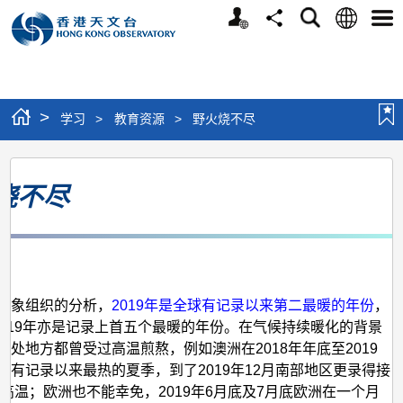
个
语
搜
分
选
人
言
寻
享
单
版
网
站
>
学习
>
教育资源
>
野火烧不尽
野
烧不尽
火
烧
不
月
尽
气象组织的分析，
2019年是全球有记录以来第二最暖的年份
，
5-2019年亦是记录上首五个最暖的年份。在气候持续暖化的背景
多处地方都曾受过高温煎熬，例如澳洲在2018年年底至2019
得有记录以来最热的夏季，到了2019年12月南部地区更录得接
C的高温；欧洲也不能幸免，2019年6月底及7月底欧洲在一个月