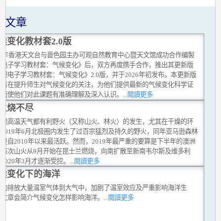
关文章
候变化教材套2.0版
019年香港天文台与啬色园主办可观自然教育中心暨天文馆成功合作编製
理电子学习教材套：气候变化》后，双方再度携手合作，推出其更新版
理电子学习教材套：气候变化》2.0版，并于2026年初发布。本更新版
套旨在提升师生对气候变化的关注，为他们提供最新的气候变化科学证
从而使他们对此课题有准确理解及深入认识。
...閱讀更多
火烧不尽
时候高温天气都有利野火（又称山火、林火）的发生，尤其在干燥的环
2019年6月北极圈内发生了过百宗猛烈及持久的野火，同年亚马逊森林
是自2010年以来最活跃。然而，2019年最严重的要算是下半年的澳洲
。该次山火从9月开始在昆士兰燃烧，向南扩散至新南韦尔斯及维多利
2020年3月才逐渐受控。
...閱讀更多
候变化下的海洋
活动排放大量温室气体到大气中，加剧了温室效应及严重影响海洋生
这文章会简介气候变化怎样影响海洋。
...閱讀更多