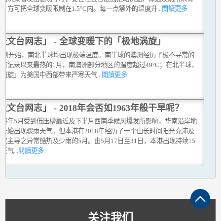
，方可把全球变暖限制在1.5°C内。每一点额外的温度升
...閱讀更多
天文台网志」 - 全球变暖下的「极地涡旋」
19年刚开始，南北半球均出现极端温度。南半球的澳洲经历了极不寻常的
有记录以来最热的1月，南澳洲部分地区的温度超过49°C；在北半球，
地涡旋」为美国中西部带来严寒天气
...閱讀更多
天文台网志」 - 2018年会否如1963年般干旱呢？
上每年5月受到低压槽靠近及下半月西南季候风爆发所影响，华南沿岸地
常开始出现骤雨天气。但本港在2018年经历了一个由长时间阳光充沛及
气主导之异常酷热及少雨的5月。由5月17日至31日，本港出现持续15
热天气
...閱讀更多
关注我们