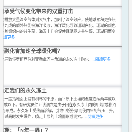
瑚承受气候变化带来的双重打击
活动排放大量温室气体到大气中，加剧了温室效应，使地球累积更多热
超过九成的额外热能被海洋吸收，海洋暖化导致珊瑚白化。珊瑚的颜色
活在其组织内的共生藻，海温上升会促使珊瑚驱走共生藻，珊瑚因而变
..閱讀更多
土融化會加速全球暖化嗎？
暖化导致俄罗斯西伯利亚勒拿河三角洲的永久冻土融化。
...閱讀更多
偷走我们的永久冻土
冻土一般指地面上没有树林的平原，而平原下土壤的温度连续两年或以
°C 或以下。有研究员估计该洞穴是由于困在永久冻土内的甲烷(或称沼
爆发而形成。永久冻土受热而溶解，引致甲烷积聚而使内里的气压上升，
气压过高时发生爆炸，喷走上层的土壤而形成洞穴。
...閱讀更多
现期：「N年一遇」？