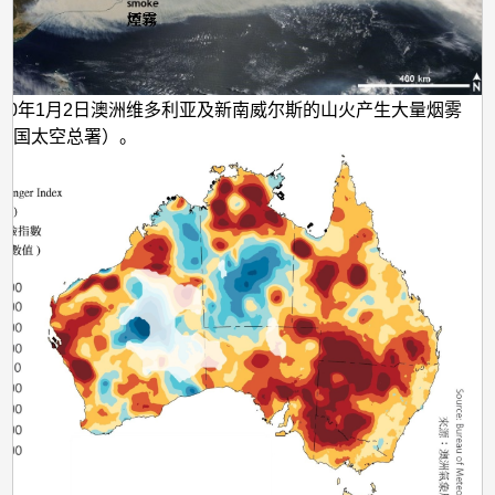
020年1月2日澳洲维多利亚及新南威尔斯的山火产生大量烟雾
美国太空总署）。