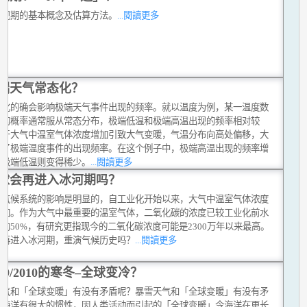
重现期的基本概念及估算方法。
...閱讀更多
端天气常态化？
变化的确会影响极端天气事件出现的频率。就以温度为例，某一温度数
现的概率通常服从常态分布，极端低温和极端高温出现的频率相对较
由于大气中温室气体浓度增加引致大气变暖，气温分布向高处偏移，大
变了极端温度事件的出现频率。在这个例子中，极端高温出现的频率增
而极端低温则变得稀少。
...閱讀更多
球会再进入冰河期吗？
对气候系统的影响是明显的，自工业化开始以来，大气中温室气体浓度
增加。作为大气中最重要的温室气体，二氧化碳的浓度已较工业化前水
约50%，有研究更指现今的二氧化碳浓度可能是2300万年以来最高。
会再进入冰河期，重演气候历史吗？
...閱讀更多
009/2010的寒冬–全球变冷？
天气和「全球变暖」有没有矛盾呢？暴雪天气和「全球变暖」有没有矛
？海洋有很大的惯性，因人类活动而引起的「全球变暖」令海洋在更长