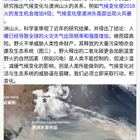
少研究指出气候变化与澳洲山火的关系，例如
气候变化使2018
山火的发生机会增加4倍
；
气候变化使澳洲东南部出现火风暴
加
。
澳洲山火，科学家审视了近年的研究结果，并得出了结论：
人
变暖已经导致全球的火灾天气出现频率和强度增加
，继而提高
风险。野火不单威胁人类性命财产，其释放的大量污染物亦会
健康及生态系统（图三），野火释出的二氧化碳更会加剧温室
发野火的自然因素（例如闪电）是人类不能控制的，但减少温
放、减缓气候变化的影响，则是人类所能做到的。气候变化对
生活与生态系统的威胁逼在眉睫，我们必须立即采取行动，积
候变化。