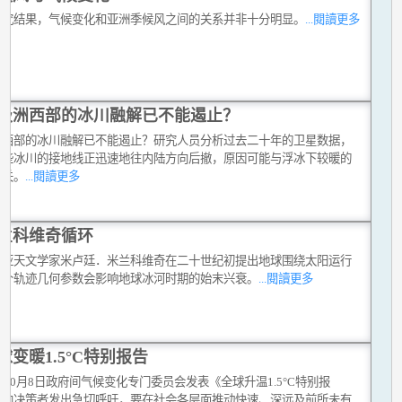
研究结果，气候变化和亚洲季候风之间的关系并非十分明显。
...閱讀更多
极洲西部的冰川融解已不能遏止？
洲西部的冰川融解已不能遏止？研究人员分析过去二十年的卫星数据，
这些冰川的接地线正迅速地往内陆方向后撤，原因可能与浮冰下较暖的
有关。
...閱讀更多
兰科维奇循环
维亚天文学家米卢廷．米兰科维奇在二十世纪初提出地球围绕太阳运行
三个轨迹几何参数会影响地球冰河时期的始末兴衰。
...閱讀更多
球变暖1.5°C特别报告
8年10月8日政府间气候变化专门委员会发表《全球升温1.5°C特别报
，向决策者发出急切呼吁，要在社会各层面推动快速、深远及前所未有