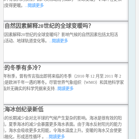
之内变得更暖。
...閱讀更多
用自然因素解释20世纪的全球变暖吗？
自然因素解释20世纪的全球变暖吗？影响气候的自然因素包括太阳活
火山活动、地球轨道变化等。
...閱讀更多
去的冬季有多冷？
010 年秋季，曾有传言指出即将来临的冬季（2010 年 12 月至 2011 年 2
将会是欧洲千年一遇的寒冬。尽管世界气象组织（WMO）和其他科学家
反驳指并无确实的科学凭据来支持
...閱讀更多
极海冰创纪录新低
海冰的长期减少会对北半球的气候产生复杂的影响。海冰是很有效的阳
射面，夏季海冰的减少会暴露更多海水表面。由于海水反射阳光的能力
冰差，海水会吸收更多太阳能，令海水温度上升。变暖的海水又会使更
海冰融化，形成恶性循环 。
...閱讀更多