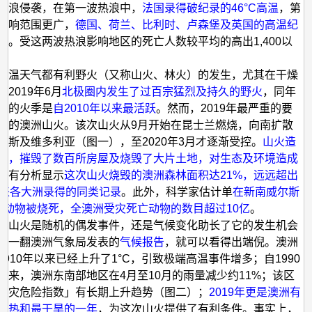
热浪侵袭，在第一波热浪中，
法国录得破纪录的46°C高温
，第
影响范围更广，
德国、荷兰、比利时、卢森堡及英国的高温纪
破
。受这两波热浪影响地区的死亡人数较平均的高出1,400以
高温天气都有利野火（又称山火、林火）的发生，尤其在干燥
2019年6月
北极圈内发生了过百宗猛烈及持久的野火
，同年
林的火季是
自2010年以来最活跃
。然而，2019年最严重的要
年的澳洲山火。该次山火从9月开始在昆士兰燃烧，向南扩散
尔斯及维多利亚（图一），至2020年3月才逐渐受控。
山火造
亡，摧毁了数百所房屋及烧毁了大片土地，对生态及环境造成
。
有分析显示
这次山火烧毁的澳洲森林面积达21%，远远超出
年来各大洲录得的同类记录
。此外，科学家估计单
在新南威尔斯
只动物被烧死，全澳洲受灾死亡动物的数目超过10亿
。
的山火是随机的偶发事件，还是气候变化助长了它的发生机会
翻一翻澳洲气象局发表的
气候报告
，就可以看得出端倪。澳洲
1910年以来已经上升了1°C，引致极端高温事件增多；自1990
以来，澳洲东南部地区在4月至10月的雨量减少约11%；该区
火灾危险指数」有长期上升趋势（图二）；
2019年更是澳洲有
最热和最干旱的一年
，为这次山火提供了有利条件。事实上，