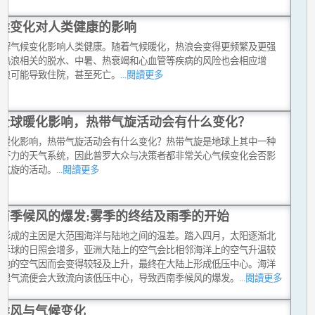
候变化对人类健康的影响
讲解气候变化影响人类健康。随着气候暖化，热浪会变得更频繁及更强
与热浪相关的脱水、中暑、热衰竭和心血管等疾病的风险也会相应增
热浪可能导致住院，甚至死亡。
...閱讀更多
全球暖化影响，热带气旋活动会有什么变化？
球暖化影响，热带气旋活动会有什么变化？热带气旋是地球上其中一种
破坏力的天气系统，因此普罗大众与决策者都非常关心气候变化会否影
带气旋的活动。
...閱讀更多
南季候风的爆发:雾季的终结及雨季的开始
风形成的主因是大范围海洋与陆地之间的温差。踏入四月，太阳逐渐北
北半球的日照会增多，亚洲大陆上的空气会比相邻海洋上的空气升温较
陆地的空气因而会变得较轻及上升，最终在大陆上形成低压中心。海洋
暖湿气流便会大致流向该低压中心，导致西南季候风的爆发。
...閱讀更多
候风与气候变化