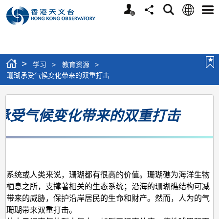
个
语
搜
分
选
人
言
寻
享
单
版
网
站
>
学习
>
教育资源
>
珊瑚承受气候变化带来的双重打击
珊
承受气候变化带来的双重打击
瑚
承
受
月
气
候
态系统或人类来说，珊瑚都有很高的价值。珊瑚礁为海洋生物
和栖息之所，支撑著相关的生态系统；沿海的珊瑚礁结构可减
变
浪带来的威胁，保护沿岸居民的生命和财产。然而，人为的气
化
为珊瑚带来双重打击。