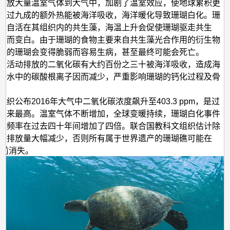
带
排放大量温室气体到大气中，加剧了温室效应，使地球累积更
超过九成的额外热能被海洋吸收，海洋暖化导致珊瑚白化。珊
来
来自活在其组织内的共生藻，海温上升会促使珊瑚驱走共生
的
因而变白。由于珊瑚的食物主要来自共生藻光合作用的衍生物
双
中的珊瑚会变得脆弱而容易生病，甚至最终可能会死亡。
重
类活动排放的二氧化碳有大约百份之三十被海洋吸收，造成海
海水中的碳酸根离子因而减少，严重影响珊瑚的钙化过程及骨
打
击
织公布2016年大气中二氧化碳浓度飙升至403.3 ppm，是过
年来最高。温室气体不断增加，全球变暖持续，珊瑚白化事件
现频率在过去四十年间增加了四倍。联合国教科文组织估计除
碳排放量大幅减少，否则所有属于世界遗产的珊瑚礁可能在
之前消失。