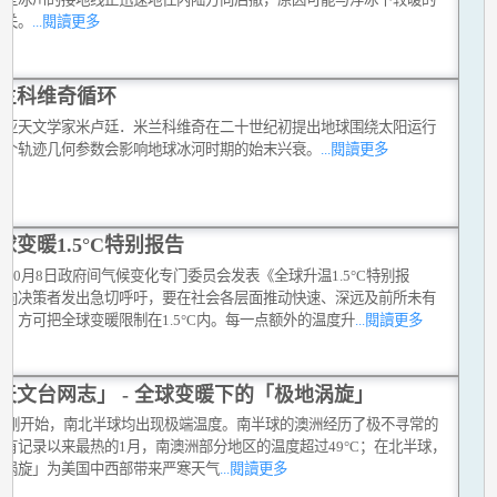
有关。
...閱讀更多
兰科维奇循环
维亚天文学家米卢廷．米兰科维奇在二十世纪初提出地球围绕太阳运行
三个轨迹几何参数会影响地球冰河时期的始末兴衰。
...閱讀更多
球变暖1.5°C特别报告
8年10月8日政府间气候变化专门委员会发表《全球升温1.5°C特别报
，向决策者发出急切呼吁，要在社会各层面推动快速、深远及前所未有
，方可把全球变暖限制在1.5°C内。每一点额外的温度升
...閱讀更多
天文台网志」 - 全球变暖下的「极地涡旋」
19年刚开始，南北半球均出现极端温度。南半球的澳洲经历了极不寻常的
及有记录以来最热的1月，南澳洲部分地区的温度超过49°C；在北半球，
地涡旋」为美国中西部带来严寒天气
...閱讀更多