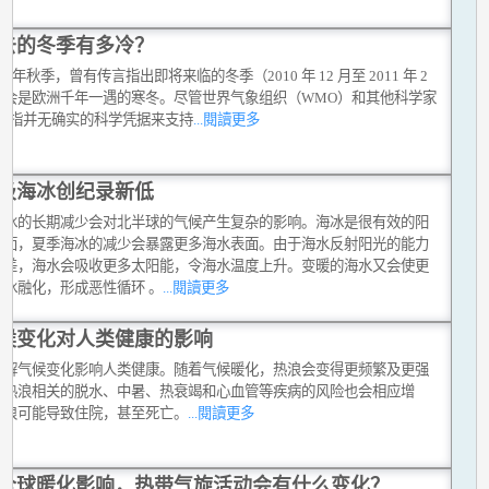
去的冬季有多冷？
010 年秋季，曾有传言指出即将来临的冬季（2010 年 12 月至 2011 年 2
将会是欧洲千年一遇的寒冬。尽管世界气象组织（WMO）和其他科学家
反驳指并无确实的科学凭据来支持
...閱讀更多
极海冰创纪录新低
海冰的长期减少会对北半球的气候产生复杂的影响。海冰是很有效的阳
射面，夏季海冰的减少会暴露更多海水表面。由于海水反射阳光的能力
冰差，海水会吸收更多太阳能，令海水温度上升。变暖的海水又会使更
海冰融化，形成恶性循环 。
...閱讀更多
候变化对人类健康的影响
讲解气候变化影响人类健康。随着气候暖化，热浪会变得更频繁及更强
与热浪相关的脱水、中暑、热衰竭和心血管等疾病的风险也会相应增
热浪可能导致住院，甚至死亡。
...閱讀更多
全球暖化影响，热带气旋活动会有什么变化？