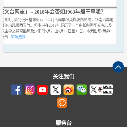
天文台网志」 - 2018年会否如1963年般干旱呢？
上每年5月受到低压槽靠近及下半月西南季候风爆发所影响，华南沿岸地
常开始出现骤雨天气。但本港在2018年经历了一个由长时间阳光充沛及
气主导之异常酷热及少雨的5月。由5月17日至31日，本港出现持续15
热天气
...閱讀更多
关注我们
M5.0+
M6.0+
服务台