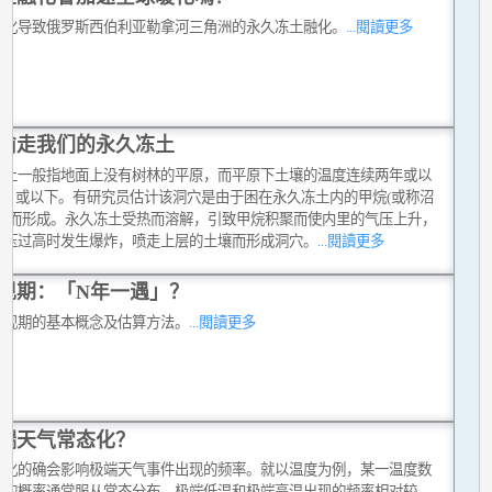
暖化导致俄罗斯西伯利亚勒拿河三角洲的永久冻土融化。
...閱讀更多
偷走我们的永久冻土
冻土一般指地面上没有树林的平原，而平原下土壤的温度连续两年或以
°C 或以下。有研究员估计该洞穴是由于困在永久冻土内的甲烷(或称沼
爆发而形成。永久冻土受热而溶解，引致甲烷积聚而使内里的气压上升，
气压过高时发生爆炸，喷走上层的土壤而形成洞穴。
...閱讀更多
现期：「N年一遇」？
重现期的基本概念及估算方法。
...閱讀更多
端天气常态化？
变化的确会影响极端天气事件出现的频率。就以温度为例，某一温度数
现的概率通常服从常态分布，极端低温和极端高温出现的频率相对较