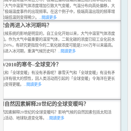
由于大气中温室气体浓度增加引致大气变暖，气温分布向高处偏移，大
变了极端温度事件的出现频率。在这个例子中，极端高温出现的频率增
而极端低温则变得稀少。
...閱讀更多
球会再进入冰河期吗？
对气候系统的影响是明显的，自工业化开始以来，大气中温室气体浓度
增加。作为大气中最重要的温室气体，二氧化碳的浓度已较工业化前水
约50%，有研究更指现今的二氧化碳浓度可能是2300万年以来最高。
会再进入冰河期，重演气候历史吗？
...閱讀更多
009/2010的寒冬–全球变冷？
天气和「全球变暖」有没有矛盾呢？暴雪天气和「全球变暖」有没有矛
？海洋有很大的惯性，因人类活动而引起的「全球变暖」令海洋在更长
之内变得更暖。
...閱讀更多
用自然因素解释20世纪的全球变暖吗？
自然因素解释20世纪的全球变暖吗？影响气候的自然因素包括太阳活
火山活动、地球轨道变化等。
...閱讀更多