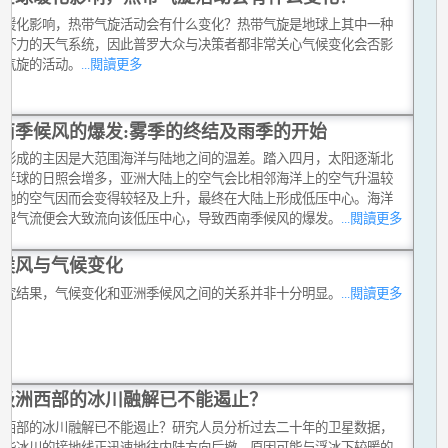
球暖化影响，热带气旋活动会有什么变化？热带气旋是地球上其中一种
破坏力的天气系统，因此普罗大众与决策者都非常关心气候变化会否影
带气旋的活动。
...閱讀更多
南季候风的爆发:雾季的终结及雨季的开始
风形成的主因是大范围海洋与陆地之间的温差。踏入四月，太阳逐渐北
北半球的日照会增多，亚洲大陆上的空气会比相邻海洋上的空气升温较
陆地的空气因而会变得较轻及上升，最终在大陆上形成低压中心。海洋
暖湿气流便会大致流向该低压中心，导致西南季候风的爆发。
...閱讀更多
候风与气候变化
研究结果，气候变化和亚洲季候风之间的关系并非十分明显。
...閱讀更多
极洲西部的冰川融解已不能遏止？
洲西部的冰川融解已不能遏止？研究人员分析过去二十年的卫星数据，
这些冰川的接地线正迅速地往内陆方向后撤，原因可能与浮冰下较暖的