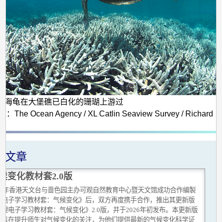
只海龟在大堡礁已白化的珊瑚上游过
he Ocean Agency / XL Catlin Seaview Survey / Richard
关文章
候变化教材套2.0版
019年香港天文台与啬色园主办可观自然教育中心暨天文馆成功合作编製
理电子学习教材套：气候变化》后，双方再度携手合作，推出其更新版
理电子学习教材套：气候变化》2.0版，并于2026年初发布。本更新版
套旨在提升师生对气候变化的关注，为他们提供最新的气候变化科学证