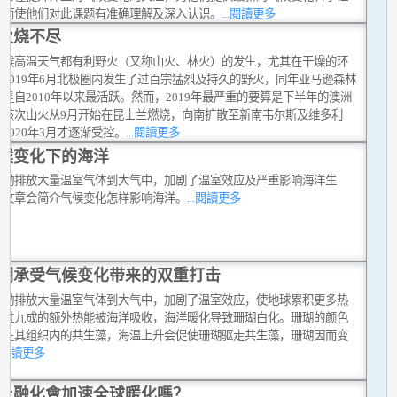
从而使他们对此课题有准确理解及深入认识。
...閱讀更多
火烧不尽
时候高温天气都有利野火（又称山火、林火）的发生，尤其在干燥的环
。2019年6月北极圈内发生了过百宗猛烈及持久的野火，同年亚马逊森林
是自2010年以来最活跃。然而，2019年最严重的要算是下半年的澳洲
。该次山火从9月开始在昆士兰燃烧，向南扩散至新南韦尔斯及维多利
2020年3月才逐渐受控。
...閱讀更多
候变化下的海洋
活动排放大量温室气体到大气中，加剧了温室效应及严重影响海洋生
这文章会简介气候变化怎样影响海洋。
...閱讀更多
瑚承受气候变化带来的双重打击
活动排放大量温室气体到大气中，加剧了温室效应，使地球累积更多热
超过九成的额外热能被海洋吸收，海洋暖化导致珊瑚白化。珊瑚的颜色
活在其组织内的共生藻，海温上升会促使珊瑚驱走共生藻，珊瑚因而变
..閱讀更多
土融化會加速全球暖化嗎？